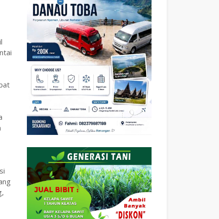
l
ntai
bat
a
a
si
rang
g,