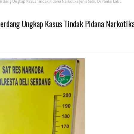
Serdang Ungkap Kasus Tindak Pidana Narkotika Jenis Sabu Di Pantai Labu
Serdang Ungkap Kasus Tindak Pidana Narkotik