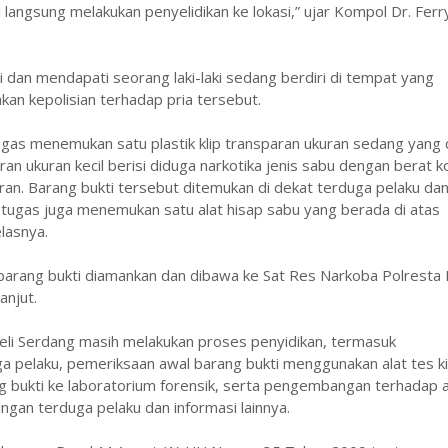
 langsung melakukan penyelidikan ke lokasi,” ujar Kompol Dr. Ferr
si dan mendapati seorang laki-laki sedang berdiri di tempat yang
an kepolisian terhadap pria tersebut.
tugas menemukan satu plastik klip transparan ukuran sedang yang 
an ukuran kecil berisi diduga narkotika jenis sabu dengan berat k
paran. Barang bukti tersebut ditemukan di dekat terduga pelaku da
petugas juga menemukan satu alat hisap sabu yang berada di atas
elasnya.
 barang bukti diamankan dan dibawa ke Sat Res Narkoba Polresta 
anjut.
 Deli Serdang masih melakukan proses penyidikan, termasuk
a pelaku, pemeriksaan awal barang bukti menggunakan alat tes ki
g bukti ke laboratorium forensik, serta pengembangan terhadap a
ngan terduga pelaku dan informasi lainnya.