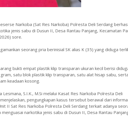
eserse Narkoba (Sat Res Narkoba) Polresta Deli Serdang berhasi
tika jenis sabu di Dusun II, Desa Rantau Panjang, Kecamatan Pa
2026) sore.
ankan seorang pria berinisial SK alias K (35) yang diduga terli
ang bukti empat plastik klip transparan ukuran kecil berisi didug
ram, satu blok plastik klip transparan, satu alat hisap sabu, sert
alam keadaan kosong.
Lesmana, S.I.K., M.Si melalui Kasat Res Narkoba Polresta Deli
 menjelaskan, pengungkapan kasus tersebut berawal dari informa
nit II Sat Res Narkoba Polresta Deli Serdang terkait adanya seo
an menguasai narkotika jenis sabu di Dusun II, Desa Rantau Panjan