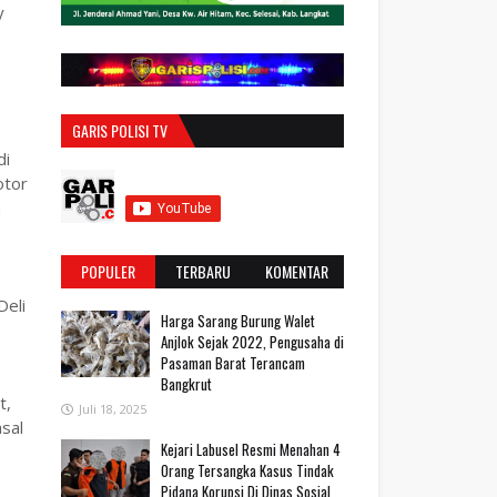
y
GARIS POLISI TV
di
otor
n
POPULER
TERBARU
KOMENTAR
Deli
Harga Sarang Burung Walet
Anjlok Sejak 2022, Pengusaha di
Pasaman Barat Terancam
Bangkrut
t,
Juli 18, 2025
sal
‎Kejari Labusel Resmi Menahan 4
Orang Tersangka Kasus Tindak
Pidana Korupsi Di Dinas Sosial