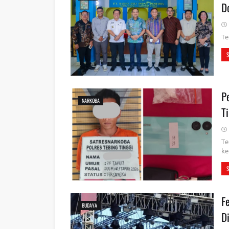
D
Te
P
NARKOBA
T
Te
ke
F
BUDAYA
D