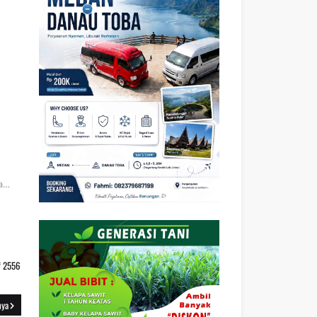
ra…
f 2556
nya