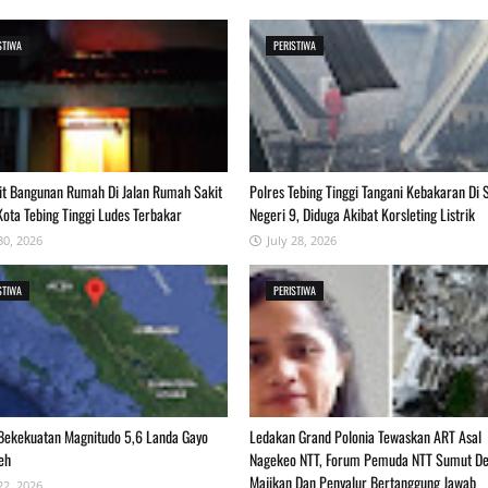
STIWA
PERISTIWA
it Bangunan Rumah Di Jalan Rumah Sakit
Polres Tebing Tinggi Tangani Kebakaran Di
ta Tebing Tinggi Ludes Terbakar
Negeri 9, Diduga Akibat Korsleting Listrik
30, 2026
July 28, 2026
STIWA
PERISTIWA
ekekuatan Magnitudo 5,6 Landa Gayo
Ledakan Grand Polonia Tewaskan ART Asal
eh
Nagekeo NTT, Forum Pemuda NTT Sumut D
Majikan Dan Penyalur Bertanggung Jawab
22, 2026