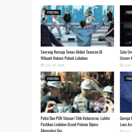
PERISTIWA
PERI
Seorang Remaja Tewas Akibat Tawuran Di
Satu Un
Wilayah Hukum Polsek Labuhan
Umum Ko
July 30, 2026
July 
PERISTIWA
PERI
Polisi Dan PGN Telusuri Titik Kebocoran, Labfor
Gempa B
Pastikan Ledakan Grand Polonia Dipicu
Lues Ac
Akumulasi Gas
July 