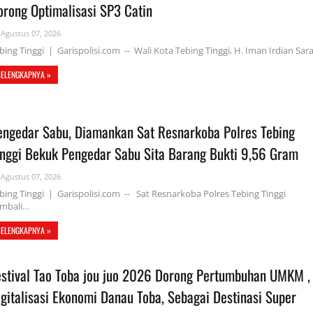
orong Optimalisasi SP3 Catin
Agustus 07, 2026
bing Tinggi | Garispolisi.com -- Wali Kota Tebing Tinggi, H. Iman Irdian Sa
SELENGKAPNYA »
engedar Sabu, Diamankan Sat Resnarkoba Polres Tebing
inggi Bekuk Pengedar Sabu Sita Barang Bukti 9,56 Gram
Agustus 07, 2026
bing Tinggi | Garispolisi.com -- Sat Resnarkoba Polres Tebing Tinggi
mbali…
SELENGKAPNYA »
estival Tao Toba jou juo 2026 Dorong Pertumbuhan UMKM ,
igitalisasi Ekonomi Danau Toba, Sebagai Destinasi Super