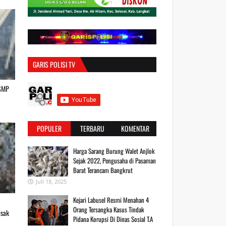
GARIS POLISI TV
 SMP
POPULER
TERBARU
KOMENTAR
Harga Sarang Burung Walet Anjlok
Sejak 2022, Pengusaha di Pasaman
Barat Terancam Bangkrut
Juli 18, 2025
‎Kejari Labusel Resmi Menahan 4
Orang Tersangka Kasus Tindak
esak
Pidana Korupsi Di Dinas Sosial T.A