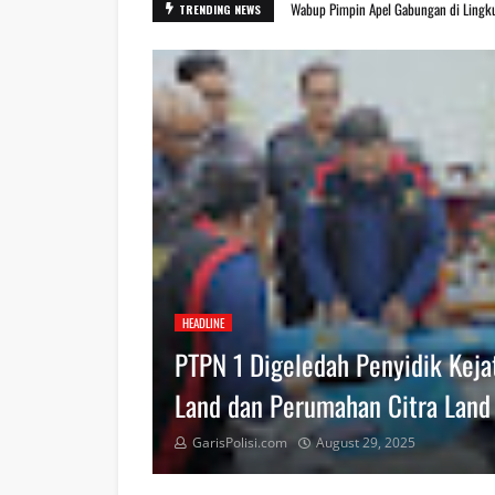
Wabup Pimpin Apel Gabungan di Lingk
TRENDING NEWS
HEADLINE
PTPN 1 Digeledah Penyidik Kejat
Land dan Perumahan Citra Land 
GarisPolisi.com
August 29, 2025