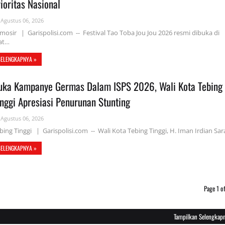
ioritas Nasional
Agustus 06, 2026
mosir | Garispolisi.com -- Festival Tao Toba Jou Jou 2026 resmi dibuka di
at…
SELENGKAPNYA »
uka Kampanye Germas Dalam ISPS 2026, Wali Kota Tebing
inggi Apresiasi Penurunan Stunting
Agustus 06, 2026
bing Tinggi | Garispolisi.com -- Wali Kota Tebing Tinggi, H. Iman Irdian Sa
SELENGKAPNYA »
Page 1 o
Tampilkan Selengkap