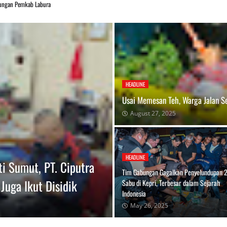
ungan Pemkab Labura
HEADLINE
Usai Memesan Teh, Warga Jalan Se
August 27, 2025
HEADLINE
i Sumut, PT. Ciputra
Tim Gabungan Gagalkan Penyelundupan 2
Juga Ikut Disidik
Sabu di Kepri, Terbesar dalam Sejarah
Indonesia
May 26, 2025