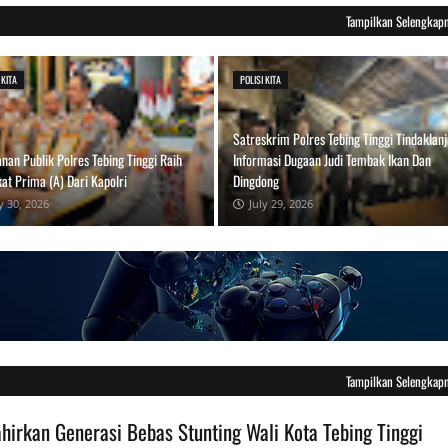
Tampilkan Selengkap
 KITA
POLISI KITA
Satreskrim Polres Tebing Tinggi Tindaklanj
nan Publik Polres Tebing Tinggi Raih
Informasi Dugaan Judi Tembak Ikan Dan
at Prima (A) Dari Kapolri
Dingdong
y 30, 2026
July 29, 2026
Tampilkan Selengkap
ahirkan Generasi Bebas Stunting Wali Kota Tebing Tinggi