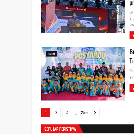
pr
Sa
W
B
UMUM
T
Te
...
1
2
3
2556
SEPUTAR PERISTIWA