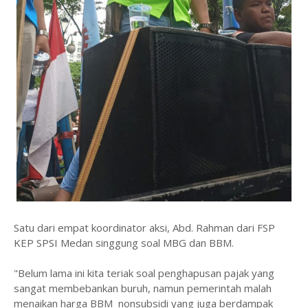
Satu dari empat koordinator aksi, Abd. Rahman dari FSP
KEP SPSI Medan singgung soal MBG dan BBM.
"Belum lama ini kita teriak soal penghapusan pajak yang
sangat membebankan buruh, namun pemerintah malah
menaikan harga BBM nonsubsidi yang juga berdampak