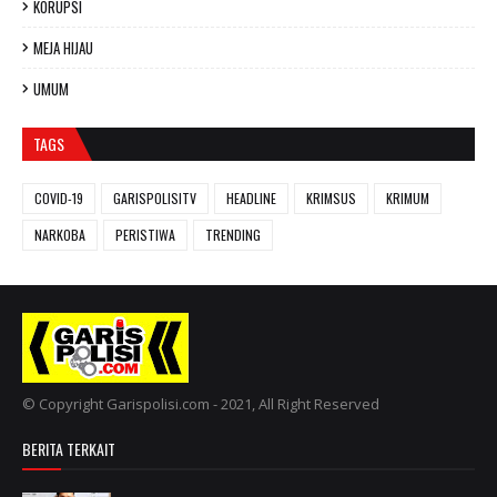
KORUPSI
MEJA HIJAU
UMUM
TAGS
COVID-19
GARISPOLISITV
HEADLINE
KRIMSUS
KRIMUM
NARKOBA
PERISTIWA
TRENDING
© Copyright Garispolisi.com - 2021, All Right Reserved
BERITA TERKAIT