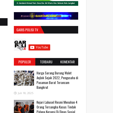
GARIS POLISI TV
POPULER
TERBARU
KOMENTAR
Harga Sarang Burung Walet
Anjlok Sejak 2022, Pengusaha di
Pasaman Barat Terancam
Bangkrut
Juli 18, 2025
‎Kejari Labusel Resmi Menahan 4
Orang Tersangka Kasus Tindak
Pidana Korupsi Di Dinas Sosial