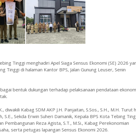
ebing Tinggi menghadiri Apel Siaga Sensus Ekonomi (SE) 2026 ya
ing Tinggi di halaman Kantor BPS, Jalan Gunung Leuser, Senin
sebagai bentuk dukungan terhadap pelaksanaan pendataan ekonom
tak.
K., diwakili Kabag SDM AKP J.H. Panjaitan, S.Sos., S.H., M.H. Turut 
ih, S.E., Sekda Erwin Suheri Damanik, Kepala BPS Kota Tebing Ting
 dan Pembangunan Reza Agista, S.T., M.Si., Kabag Perekonomian
u usaha, serta petugas lapangan Sensus Ekonomi 2026.