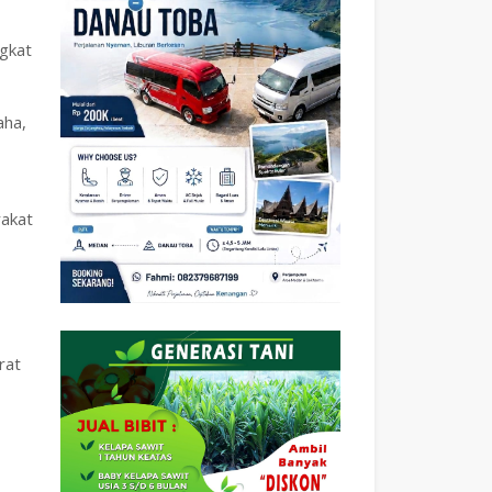
ngkat
aha,
rakat
rat