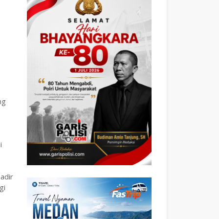
ng
i
hadir
gi