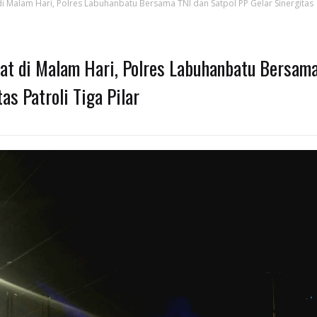
 Malam Hari, Polres Labuhanbatu Bersama TNI dan Satpol PP Gelar Sinergitas
t di Malam Hari, Polres Labuhanbatu Bersam
as Patroli Tiga Pilar