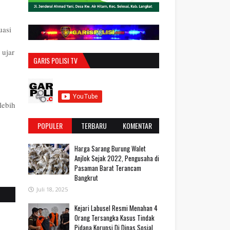
uasi
 ujar
GARIS POLISI TV
lebih
POPULER
TERBARU
KOMENTAR
Harga Sarang Burung Walet
Anjlok Sejak 2022, Pengusaha di
Pasaman Barat Terancam
Bangkrut
Juli 18, 2025
‎Kejari Labusel Resmi Menahan 4
Orang Tersangka Kasus Tindak
Pidana Korupsi Di Dinas Sosial