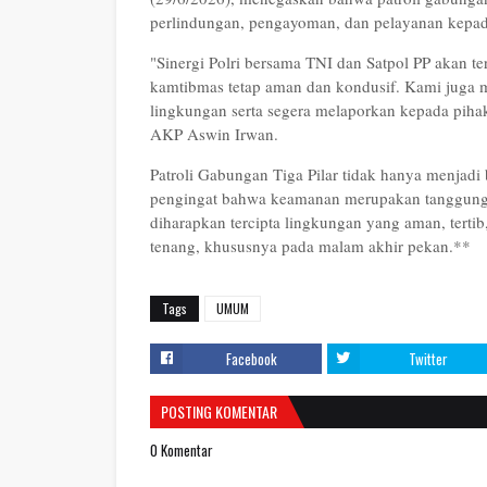
perlindungan, pengayoman, dan pelayanan kepad
"Sinergi Polri bersama TNI dan Satpol PP akan ter
kamtibmas tetap aman dan kondusif. Kami juga 
lingkungan serta segera melaporkan kepada piha
AKP Aswin Irwan.
Patroli Gabungan Tiga Pilar tidak hanya menjadi 
pengingat bahwa keamanan merupakan tanggung j
diharapkan tercipta lingkungan yang aman, terti
tenang, khususnya pada malam akhir pekan.**
Tags
UMUM
Facebook
Twitter
POSTING KOMENTAR
0 Komentar