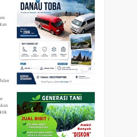
lam
ikan
Jalan
ar
skan
ktik