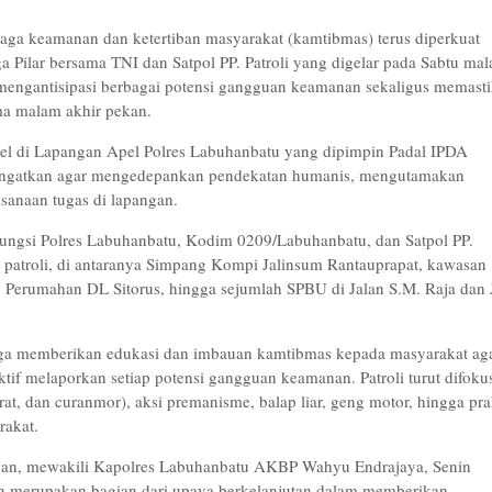
ga keamanan dan ketertiban masyarakat (kamtibmas) terus diperkuat
a Pilar bersama TNI dan Satpol PP. Patroli yang digelar pada Sabtu ma
k mengantisipasi berbagai potensi gangguan keamanan sekaligus memast
ma malam akhir pekan.
nel di Lapangan Apel Polres Labuhanbatu yang dipimpin Padal IPDA
diingatkan agar mengedepankan pendekatan humanis, mengutamakan
ksanaan tugas di lapangan.
n fungsi Polres Labuhanbatu, Kodim 0209/Labuhanbatu, dan Satpol PP.
an patroli, di antaranya Simpang Kompi Jalinsum Rantauprapat, kawasan
, Perumahan DL Sitorus, hingga sejumlah SPBU di Jalan S.M. Raja dan 
juga memberikan edukasi dan imbauan kamtibmas kepada masyarakat ag
tif melaporkan setiap potensi gangguan keamanan. Patroli turut difoku
rat, dan curanmor), aksi premanisme, balap liar, geng motor, hingga pra
rakat.
an, mewakili Kapolres Labuhanbatu AKBP Wahyu Endrajaya, Senin
n merupakan bagian dari upaya berkelanjutan dalam memberikan