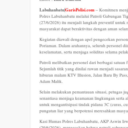
Labuhanbatu|
GarisPolisi.com
– Komitmen menja
Polres Labuhanbatu melalui Patroli Gabungan Tig
(27/6/2026) itu menjadi langkah preventif untu
masyarakat dapat beraktivitas dengan aman sela
Kegiatan diawali dengan apel pengecekan perso
Poriaman. Dalam arahannya, seluruh personel 
keselamatan, serta menjaga soliditas selama pela
Patroli melibatkan personel dari berbagai satua
Sejumlah titik yang dinilai rawan menjadi sasar
hiburan malam KTV Illusion, Jalan Baru By Pass
Adam Malik.
Selain melakukan pemantauan situasi, petugas 
senantiasa menjaga keamanan lingkungan serta ak
untuk mengantisipasi tindak pidana 3C (curas, cu
pungutan liar yang berpotensi meresahkan masya
Kasi Humas Polres Labuhanbatu, AKP Aswin Irw
(29/6/2026), menegaskan bahwa patroli gabunga