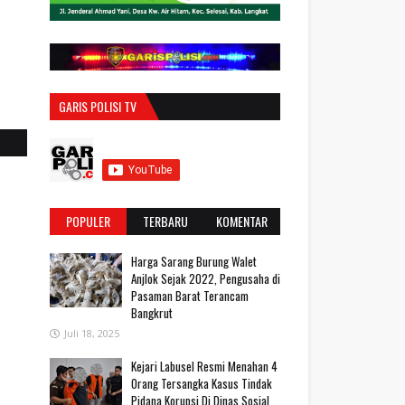
GARIS POLISI TV
POPULER
TERBARU
KOMENTAR
Harga Sarang Burung Walet
Anjlok Sejak 2022, Pengusaha di
Pasaman Barat Terancam
Bangkrut
Juli 18, 2025
‎Kejari Labusel Resmi Menahan 4
Orang Tersangka Kasus Tindak
Pidana Korupsi Di Dinas Sosial