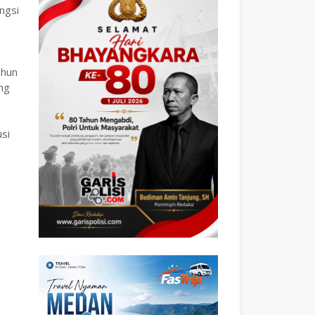
ngsi
ahun
ng
si
g