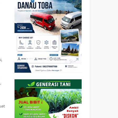
a
i,
n
,
uat