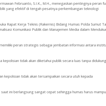
rmawan Februanto, S.I.K., M.H., menegaskan pentingnya peran fu
ik yang efektif di tengah pesatnya perkembangan teknologi
ka Rapat Kerja Teknis (Rakernis) Bidang Humas Polda Sumut T
alisasi Komunikasi Publik dan Manajemen Media dalam Menduku
iliki peran strategis sebagai jembatan informasi antara institu
 kepolisian tidak akan diketahui publik secara luas tanpa didukun
an kepolisian tidak akan tersampaikan secara utuh kepada
l saat ini berlangsung sangat cepat sehingga humas harus mampu