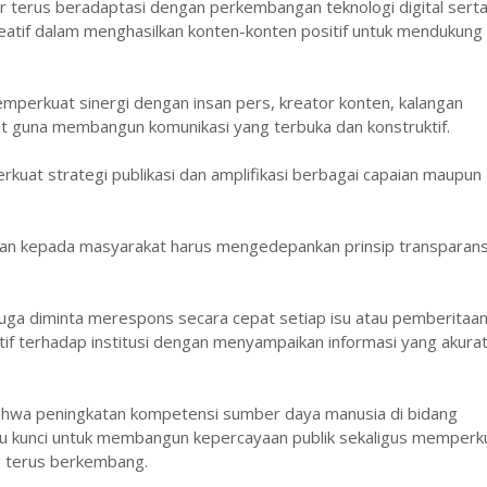
r terus beradaptasi dengan perkembangan teknologi digital sert
tif dalam menghasilkan konten-konten positif untuk mendukung
emperkuat sinergi dengan insan pers, kreator konten, kalangan
t guna membangun komunikasi yang terbuka dan konstruktif.
uat strategi publikasi dan amplifikasi berbagai capaian maupun
kan kepada masyarakat harus mengedepankan prinsip transparans
uga diminta merespons secara cepat setiap isu atau pemberitaa
f terhadap institusi dengan menyampaikan informasi yang akurat
hwa peningkatan kompetensi sumber daya manusia di bidang
atu kunci untuk membangun kepercayaan publik sekaligus memperk
ang terus berkembang.