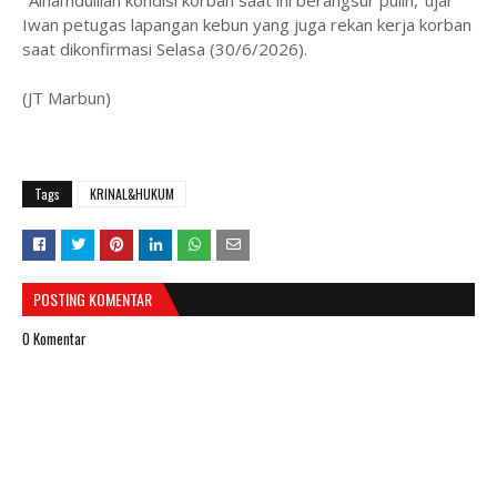
"Alhamdulilah kondisi korban saat ini berangsur pulih,"ujar
Iwan petugas lapangan kebun yang juga rekan kerja korban
saat dikonfirmasi Selasa (30/6/2026).
(JT Marbun)
Tags
KRINAL&HUKUM
POSTING KOMENTAR
0 Komentar