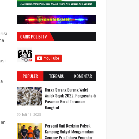
risi
GARIS POLISI TV
na
asi
POPULER
TERBARU
KOMENTAR
ba
Harga Sarang Burung Walet
Anjlok Sejak 2022, Pengusaha di
Pasaman Barat Terancam
Bangkrut
Juli 18, 2025
pan
Personil Unit Reskrim Polsek
Kampung Rakyat Mengamankan
Seorang Pria Diduga Pengedar