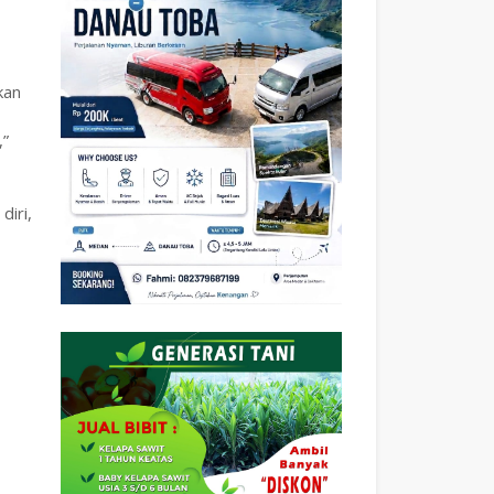
kan
,”
diri,