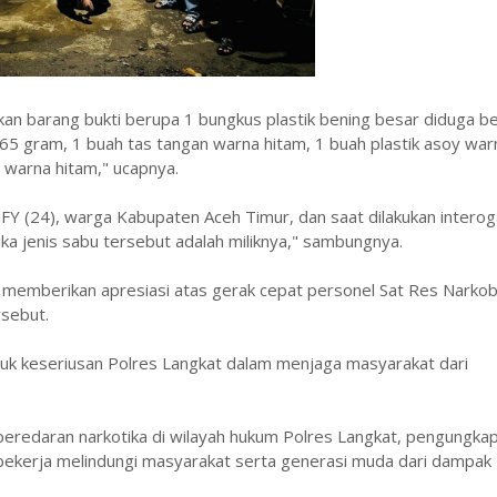
n barang bukti berupa 1 bungkus plastik bening besar diduga be
,65 gram, 1 buah tas tangan warna hitam, 1 buah plastik asoy war
 warna hitam," ucapnya.
MFY (24), warga Kabupaten Aceh Timur, dan saat dilakukan interog
ka jenis sabu tersebut adalah miliknya," sambungnya.
 memberikan apresiasi atas gerak cepat personel Sat Res Narko
rsebut.
tuk keseriusan Polres Langkat dalam menjaga masyarakat dari
peredaran narkotika di wilayah hukum Polres Langkat, pengungka
s bekerja melindungi masyarakat serta generasi muda dari dampak