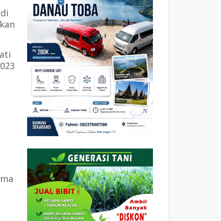
di
ikan
ati
2023
ama