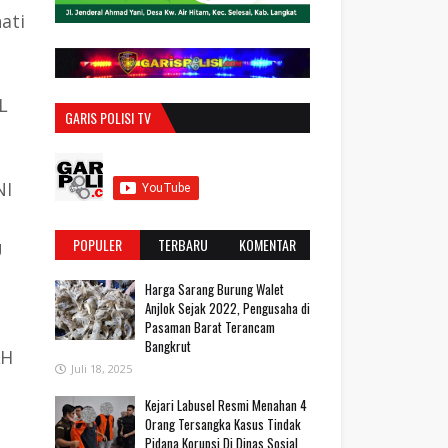
ati
u
L
GARIS POLISI TV
NI
POPULER
TERBARU
KOMENTAR
U
Harga Sarang Burung Walet
Anjlok Sejak 2022, Pengusaha di
Pasaman Barat Terancam
Bangkrut
AH
Juli 18, 2025
‎Kejari Labusel Resmi Menahan 4
Orang Tersangka Kasus Tindak
Pidana Korupsi Di Dinas Sosial