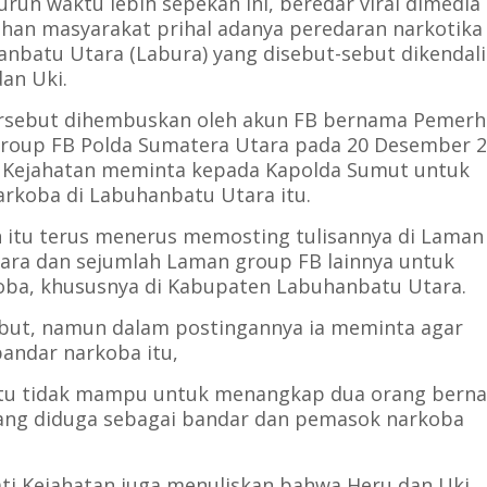
run waktu lebih sepekan ini, beredar viral dimedia
ahan masyarakat prihal adanya peredaran narkotika 
nbatu Utara (Labura) yang disebut-sebut dikendal
dan Uki.
tersebut dihembuskan oleh akun FB bernama Pemerh
group FB Polda Sumatera Utara pada 20 Desember 
i Kejahatan meminta kepada Kapolda Sumut untuk
rkoba di Labuhanbatu Utara itu.
 itu terus menerus memosting tulisannya di Laman
ara dan sejumlah Laman group FB lainnya untuk
ba, khususnya di Kabupaten Labuhanbatu Utara.
ebut, namun dalam postingannya ia meminta agar
andar narkoba itu,
atu tidak mampu untuk menangkap dua orang bern
ang diduga sebagai bandar dan pemasok narkoba
i Kejahatan juga menuliskan bahwa Heru dan Uki