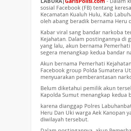
LABURA|
GarisPolisi.com
- Dalam ku
sosial Facebook (FB) tentang keres
Kecamatan Kualuh Hulu, Kab Labuha
oleh abang beradik bernama Heru 
Kabar viral sang bandar narkoba 
Kejahatan. Dalam postingannya di 
yang lalu, akun bernama Pemerhat
segera menangkap kedua bandar na
Akun bernama Pemerhati Kejahatan
Facebook group Polda Sumatera Ut
menyuarakan pemberantasan narko
Belum diketahui pemilik akun ters
Kapolda Sumut menangkap kedua b
karena dianggap Polres Labuhanb
Heru Dan Uki warga Aek Kanopan y
diwilayah tersebut.
Dalam postingannya, akun Pemerhat