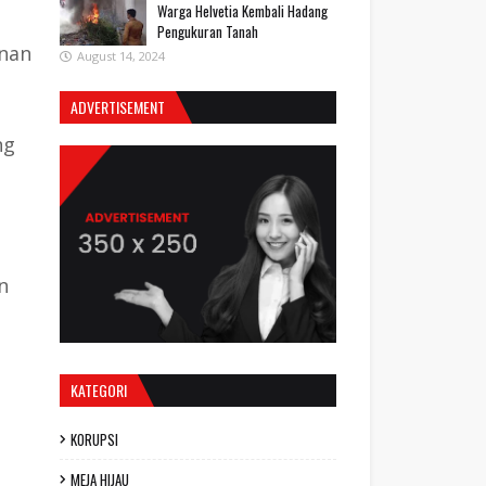
Warga Helvetia Kembali Hadang
Pengukuran Tanah
inan
August 14, 2024
ADVERTISEMENT
ng
s
n
KATEGORI
KORUPSI
MEJA HIJAU