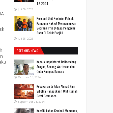
T.A 2024
Juli 09, 2026
NA
Personil Unit Reskrim Polsek
Kampung Rakyat Mengamankan
Seorang Pria Diduga Pengedar
ski
Sabu Di Teluk Panji II
Juli 28, 2026
h
BREAKING NEWS
an
aku
Kepala Inspektorat Deliserdang
Arogan, Serang Wartawan dan
Coba Rampas Kamera
l
October 16, 2024
Kebakaran di Jalan Ahmad Yani
Sibolga Hanguskan 1 Unit Rumah
Semi Permanen
September 01, 2024
Konflik Lahan Kembali Memanas,