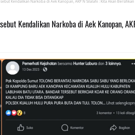
sebut Kendalikan Narkoba di Aek Kanopan, AKP N Silalahi : Kita Akan Bersihkan
isebut Kendalikan Narkoba di Aek Kanopan, AK