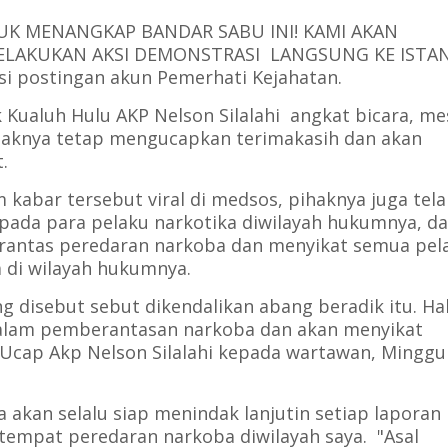
TUK MENANGKAP BANDAR SABU INI! KAMI AKAN
ELAKUKAN AKSI DEMONSTRASI LANGSUNG KE ISTA
 isi postingan akun Pemerhati Kejahatan.
 Kualuh Hulu AKP Nelson Silalahi angkat bicara, me
pihaknya tetap mengucapkan terimakasih dan akan
t.
kabar tersebut viral di medsos, pihaknya juga tela
ada para pelaku narkotika diwilayah hukumnya, d
antas peredaran narkoba dan menyikat semua pel
 di wilayah hukumnya.
g disebut sebut dikendalikan abang beradik itu. Ha
dalam pemberantasan narkoba dan akan menyikat
 Ucap Akp Nelson Silalahi kepada wartawan, Minggu
akan selalu siap menindak lanjutin setiap laporan
empat peredaran narkoba diwilayah saya. "Asal