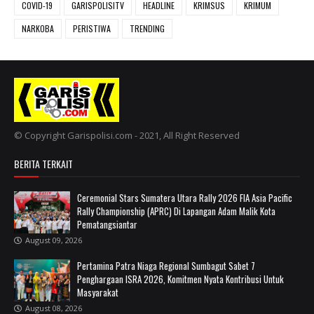
COVID-19
GARISPOLISITV
HEADLINE
KRIMSUS
KRIMUM
NARKOBA
PERISTIWA
TRENDING
© Copyright Garispolisi.com - 2021, All Right Reserved
BERITA TERKAIT
Ceremonial Stars Sumatera Utara Rally 2026 FIA Asia Pacific
Rally Championship (APRC) Di Lapangan Adam Malik Kota
Pematangsiantar
August 09, 2026
Pertamina Patra Niaga Regional Sumbagut Sabet 7
Penghargaan ISRA 2026, Komitmen Nyata Kontribusi Untuk
Masyarakat
August 08, 2026