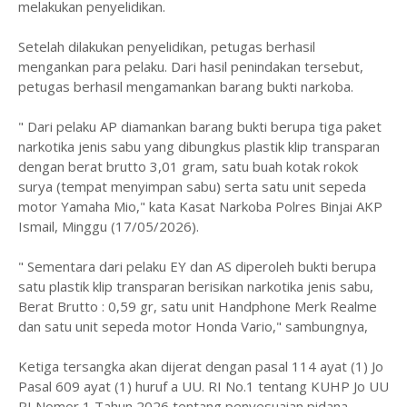
melakukan penyelidikan.
Setelah dilakukan penyelidikan, petugas berhasil
mengankan para pelaku. Dari hasil penindakan tersebut,
petugas berhasil mengamankan barang bukti narkoba.
" Dari pelaku AP diamankan barang bukti berupa tiga paket
narkotika jenis sabu yang dibungkus plastik klip transparan
dengan berat brutto 3,01 gram, ‎satu buah kotak rokok
surya (tempat menyimpan sabu) serta satu unit sepeda
motor Yamaha Mio," kata Kasat Narkoba Polres Binjai AKP
Ismail, Minggu (17/05/2026).
‎" Sementara dari pelaku EY dan AS diperoleh bukti berupa
satu plastik klip transparan berisikan narkotika jenis sabu,
Berat Brutto : 0,59 gr, satu unit Handphone Merk Realme
dan satu unit sepeda motor Honda Vario," sambungnya,
Ketiga tersangka akan dijerat dengan pasal 114 ayat (1) Jo
Pasal 609 ayat (1) huruf a UU. RI No.1 tentang KUHP Jo UU
RI Nomor 1 Tahun 2026 tentang penyesuaian pidana,