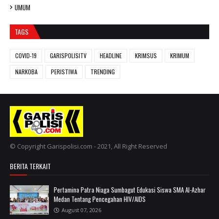
UMUM
TAGS
COVID-19
GARISPOLISITV
HEADLINE
KRIMSUS
KRIMUM
NARKOBA
PERISTIWA
TRENDING
© Copyright Garispolisi.com - 2021, All Right Reserved
BERITA TERKAIT
Pertamina Patra Niaga Sumbagut Edukasi Siswa SMA Al-Azhar
Medan Tentang Pencegahan HIV/AIDS
August 07, 2026