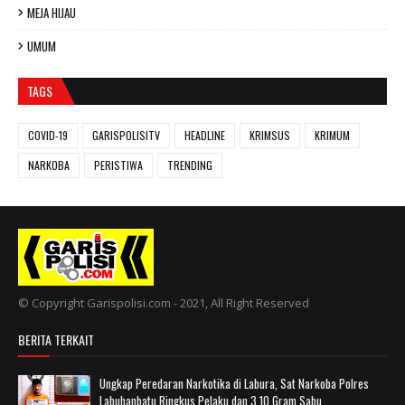
MEJA HIJAU
UMUM
TAGS
COVID-19
GARISPOLISITV
HEADLINE
KRIMSUS
KRIMUM
NARKOBA
PERISTIWA
TRENDING
© Copyright Garispolisi.com - 2021, All Right Reserved
BERITA TERKAIT
Ungkap Peredaran Narkotika di Labura, Sat Narkoba Polres
Labuhanbatu Ringkus Pelaku dan 3,10 Gram Sabu