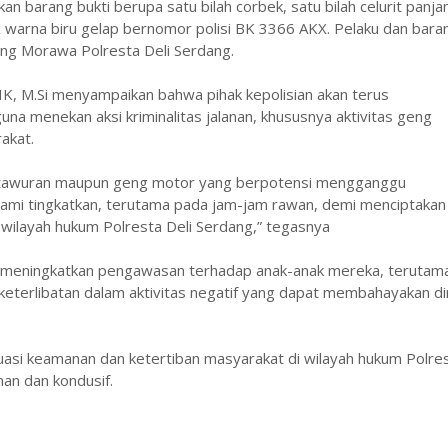
n barang bukti berupa satu bilah corbek, satu bilah celurit panja
warna biru gelap bernomor polisi BK 3366 AKX. Pelaku dan bara
ng Morawa Polresta Deli Serdang.
K, M.Si menyampaikan bahwa pihak kepolisian akan terus
una menekan aksi kriminalitas jalanan, khususnya aktivitas geng
akat.
u tawuran maupun geng motor yang berpotensi mengganggu
 kami tingkatkan, terutama pada jam-jam rawan, demi menciptakan
 wilayah hukum Polresta Deli Serdang,” tegasnya
ih meningkatkan pengawasan terhadap anak-anak mereka, terutam
keterlibatan dalam aktivitas negatif yang dapat membahayakan dir
tuasi keamanan dan ketertiban masyarakat di wilayah hukum Polre
an dan kondusif.