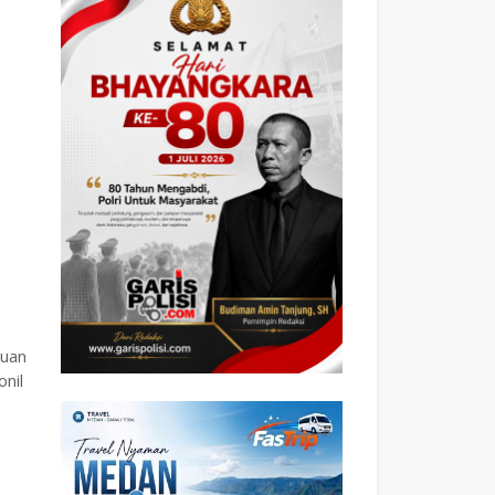
guan
nil