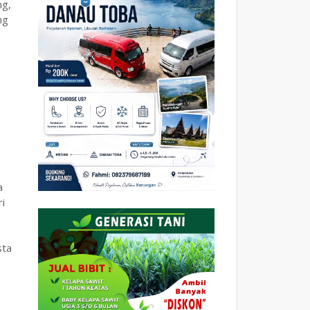
ng,
ng
a
i
sta