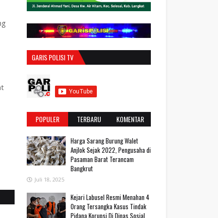
ng
GARIS POLISI TV
at
POPULER
TERBARU
KOMENTAR
Harga Sarang Burung Walet
Anjlok Sejak 2022, Pengusaha di
Pasaman Barat Terancam
Bangkrut
Juli 18, 2025
‎Kejari Labusel Resmi Menahan 4
Orang Tersangka Kasus Tindak
Pidana Korupsi Di Dinas Sosial