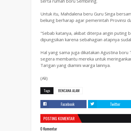
serta rumah boru Sembiring.
Untuk itu, Mahdalena beru Guru Singa bersam
beliung berharap agar pemerintah Provinsi
"Sebab katanya, akibat diterpa angin puting b
dipungsikan karena sebahagian atapnya sudah
Hal yang sama juga dikatakan Agustina boru
segera membantu mereka untuk meringankan b
Tarigan yang diamini warga lainnya.
(Ali)
Tags
BENCANA ALAM
Facebook
Twitter
POSTING KOMENTAR
0 Komentar