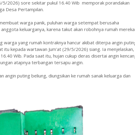
(28/5/2026) sore sekitar pukul 16.40 Wib memporak porandakan
rga Desa Pertampilan.
a membuat warga panik, puluhan warga setempat berusaha
n anggota keluarganya, karena takut akan robohnya rumah mereka
g warga yang rumah kontraknya hancur akibat diterpa angin putin
aat itu kepada wartawan Jum'at (29/5/2026) siang. Ia menjelaskan,
 16.40 Wib. Pada saat itu, hujan cukup deras disertai angin kenca
ngan atapnya terbangan tersapu angin.
n angin puting beliung, diungsikan ke rumah sanak keluarga dan