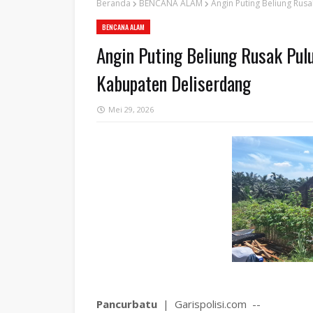
Beranda
BENCANA ALAM
Angin Puting Beliung Rus
BENCANA ALAM
Angin Puting Beliung Rusak Pul
Kabupaten Deliserdang
Mei 29, 2026
Pancurbatu
| Garispolisi.com --