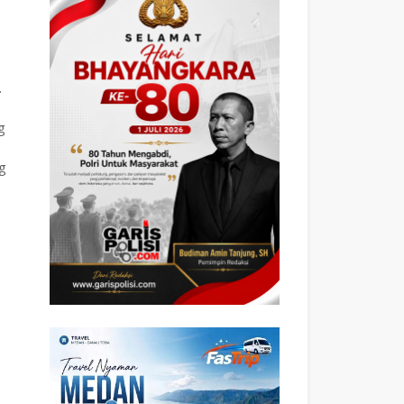
.
g
ng