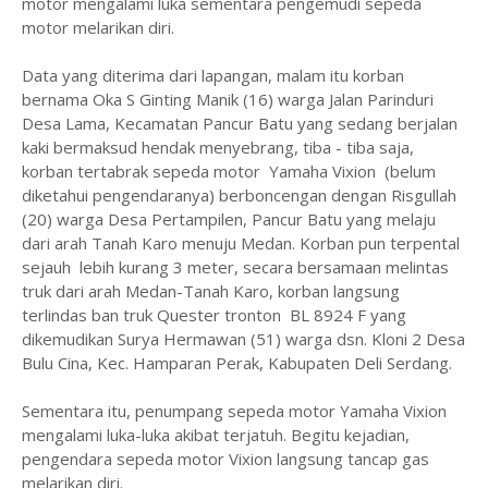
motor mengalami luka sementara pengemudi sepeda
motor melarikan diri.
Data yang diterima dari lapangan, malam itu korban
bernama Oka S Ginting Manik (16) warga Jalan Parinduri
Desa Lama, Kecamatan Pancur Batu yang sedang berjalan
kaki bermaksud hendak menyebrang, tiba - tiba saja,
korban tertabrak sepeda motor Yamaha Vixion (belum
diketahui pengendaranya) berboncengan dengan Risgullah
(20) warga Desa Pertampilen, Pancur Batu yang melaju
dari arah Tanah Karo menuju Medan. Korban pun terpental
sejauh lebih kurang 3 meter, secara bersamaan melintas
truk dari arah Medan-Tanah Karo, korban langsung
terlindas ban truk Quester tronton BL 8924 F yang
dikemudikan Surya Hermawan (51) warga dsn. Kloni 2 Desa
Bulu Cina, Kec. Hamparan Perak, Kabupaten Deli Serdang.
Sementara itu, penumpang sepeda motor Yamaha Vixion
mengalami luka-luka akibat terjatuh. Begitu kejadian,
pengendara sepeda motor Vixion langsung tancap gas
melarikan diri.