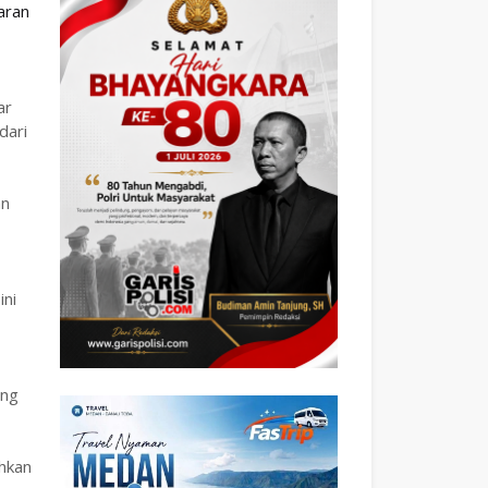
aran
ar
dari
an
ini
ang
hkan