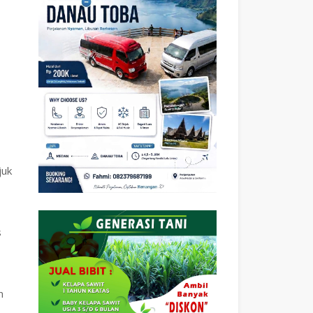
juk
s
n