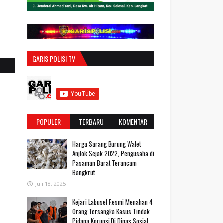
GARIS POLISI TV
POPULER
TERBARU
KOMENTAR
Harga Sarang Burung Walet
Anjlok Sejak 2022, Pengusaha di
Pasaman Barat Terancam
Bangkrut
Juli 18, 2025
‎Kejari Labusel Resmi Menahan 4
Orang Tersangka Kasus Tindak
Pidana Korupsi Di Dinas Sosial