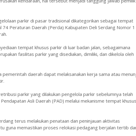
 kerusakan kendaraan, hal tersebut menjadi tanggung jawab pemilik
lolaan parkir di pasar tradisional dikategorikan sebagai tempat
al 74 Peraturan Daerah (Perda) Kabupaten Deli Serdang Nomor 1
rah.
ediaan tempat khusus parkir di luar badan jalan, sebagaimana
pakan fasilitas parkir yang disediakan, dimiliki, dan dikelola oleh
ahwa pemerintah daerah dapat melaksanakan kerja sama atau menun
ir.
ribusi parkir yang dilakukan pengelola parkir sebelumnya telah
ri Pendapatan Asli Daerah (PAD) melalui mekanisme tempat khusu
rdang terus melakukan penataan dan peninjauan aktivitas
tu guna memastikan proses relokasi pedagang berjalan tertib da