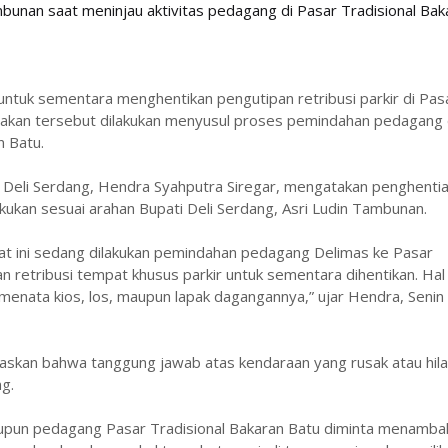
mbunan saat meninjau aktivitas pedagang di Pasar Tradisional Bak
ntuk sementara menghentikan pengutipan retribusi parkir di Pas
ijakan tersebut dilakukan menyusul proses pemindahan pedagang 
n Batu.
Deli Serdang, Hendra Syahputra Siregar, mengatakan penghenti
akukan sesuai arahan Bupati Deli Serdang, Asri Ludin Tambunan.
aat ini sedang dilakukan pemindahan pedagang Delimas ke Pasar
n retribusi tempat khusus parkir untuk sementara dihentikan. Hal 
enata kios, los, maupun lapak dagangannya,” ujar Hendra, Senin
skan bahwa tanggung jawab atas kendaraan yang rusak atau hil
g.
upun pedagang Pasar Tradisional Bakaran Batu diminta menamba