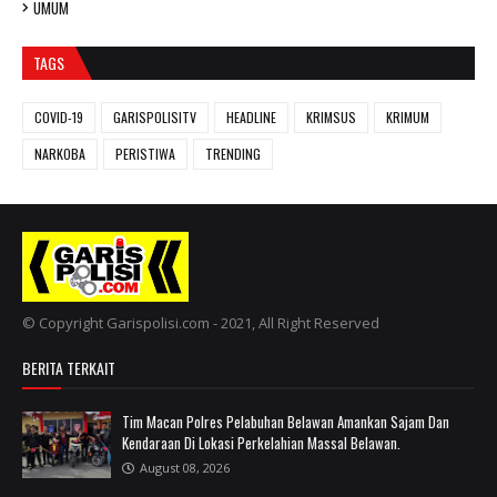
UMUM
TAGS
COVID-19
GARISPOLISITV
HEADLINE
KRIMSUS
KRIMUM
NARKOBA
PERISTIWA
TRENDING
© Copyright Garispolisi.com - 2021, All Right Reserved
BERITA TERKAIT
Tim Macan Polres Pelabuhan Belawan Amankan Sajam Dan
Kendaraan Di Lokasi Perkelahian Massal Belawan.
August 08, 2026