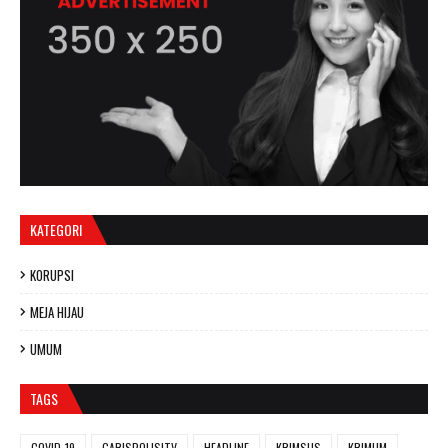
KATEGORI
KORUPSI
MEJA HIJAU
UMUM
TAGS
COVID-19
GARISPOLISITV
HEADLINE
KRIMSUS
KRIMUM