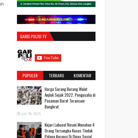
ah
GARIS POLISI TV
POPULER
TERBARU
KOMENTAR
Harga Sarang Burung Walet
Anjlok Sejak 2022, Pengusaha di
Pasaman Barat Terancam
Bangkrut
Juli 18, 2025
‎Kejari Labusel Resmi Menahan 4
Orang Tersangka Kasus Tindak
Pidana Korupsi Di Dinas Sosial