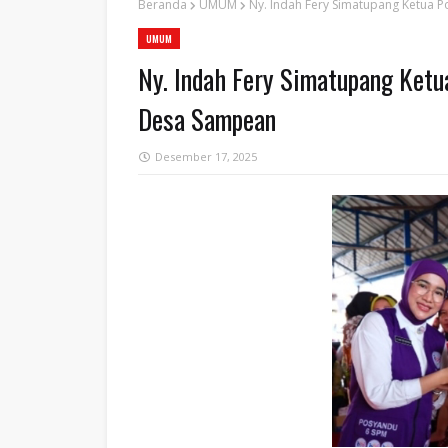
Beranda
UMUM
‎Ny. Indah Fery Simatupang Ketua
UMUM
‎Ny. Indah Fery Simatupang Ket
Desa Sampean
Desember 17, 2025