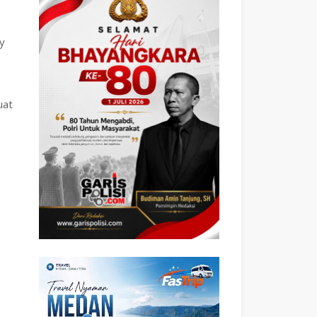
y
uat