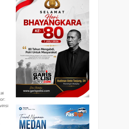
ai
or:
insi
g