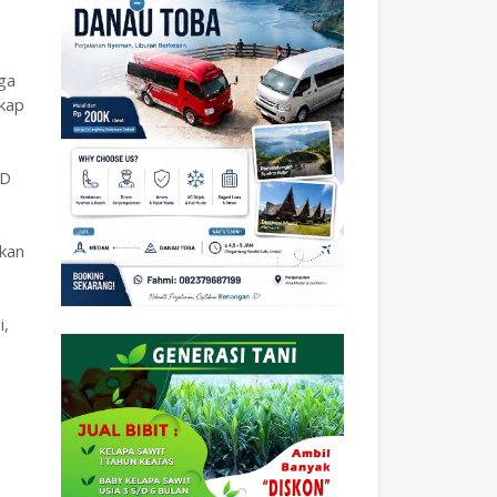
ga
kap
PD
bkan
i,