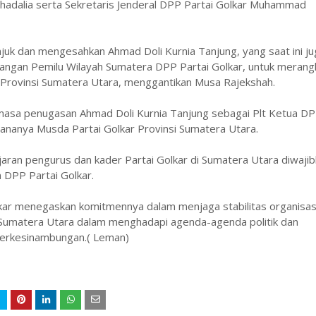
ahadalia serta Sekretaris Jenderal DPP Partai Golkar Muhammad
juk dan mengesahkan Ahmad Doli Kurnia Tanjung, yang saat ini ju
ngan Pemilu Wilayah Sumatera DPP Partai Golkar, untuk merang
r Provinsi Sumatera Utara, menggantikan Musa Rajekshah.
masa penugasan Ahmad Doli Kurnia Tanjung sebagai Plt Ketua D
sananya Musda Partai Golkar Provinsi Sumatera Utara.
aran pengurus dan kader Partai Golkar di Sumatera Utara diwaji
 DPP Partai Golkar.
lkar menegaskan komitmennya dalam menjaga stabilitas organisas
ar Sumatera Utara dalam menghadapi agenda-agenda politik dan
 berkesinambungan.( Leman)