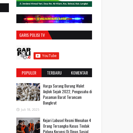
GARIS POLISI TV
POPULER
TERBARU
KOMENTAR
Harga Sarang Burung Walet
Anjlok Sejak 2022, Pengusaha di
Pasaman Barat Terancam
Bangkrut
Juli 18, 2025
‎Kejari Labusel Resmi Menahan 4
Orang Tersangka Kasus Tindak
Pidana Korupsi Di Dinas Sosial