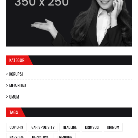
KATEGORI
KORUPSI
MEJA HIJAU
UMUM
TAGS
COVID-19
GARISPOLISITV
HEADLINE
KRIMSUS
KRIMUM
NARKOBA
PERISTIWA
TRENDING