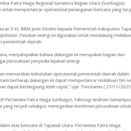
mina Patra Niaga Regional Sumatera Bagian Utara (Sumbagut)
 untuk memperlancar operasional penanganan bencana yang terj
luran 5 KL BBM jenis Dexlite kepada Pemerintah Kabupaten Tapa
ipoholon. Pasokan energi ini digunakan untuk mendukung mobilisa
h pemerintah daerah.
adana, menyampaikan bahwa dukungan ini merupakan bagian dari
ai perusahaan penyedia layanan energi.
ban memastikan kebutuhan operasional pemerintah daerah dalam
Kami berharap dukungan ini dapat memperlancar mobilisasi tim s
an dapat berlangsung lebih cepat,” ujar Toni.Kamis ( 27/11/2025)
SR Pertamina Patra Niaga Sumbagut, Fahrougi Andriani Sumampo
a yang terjadi sekaligus menegaskan komitmen perusahaan untuk
lam atas bencana di Tapanuli Utara. Pertamina Patra Niaga