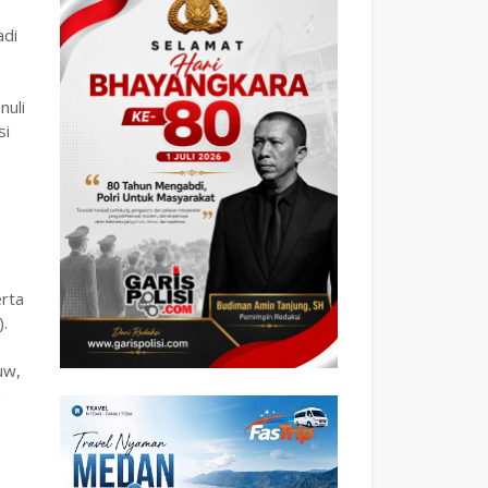
adi
nuli
si
erta
.
uw,