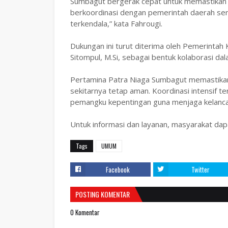
Sumbagut bergerak cepat untuk memastikan e
berkoordinasi dengan pemerintah daerah sert
terkendala,” kata Fahrougi.
Dukungan ini turut diterima oleh Pemerintah
Sitompul, M.Si, sebagai bentuk kolaborasi 
Pertamina Patra Niaga Sumbagut memastikan
sekitarnya tetap aman. Koordinasi intensif t
pemangku kepentingan guna menjaga kelancar
Untuk informasi dan layanan, masyarakat da
Tags
UMUM
Facebook
Twitter
POSTING KOMENTAR
0 Komentar