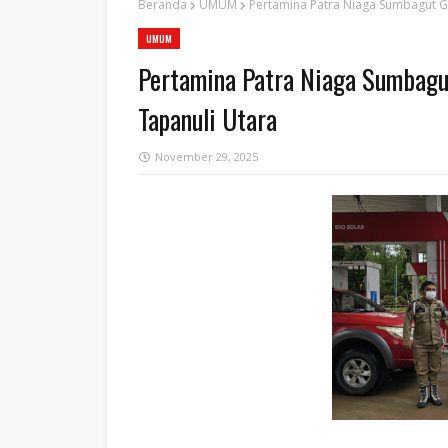
Beranda
UMUM
Pertamina Patra Niaga Sumbagut G
UMUM
Pertamina Patra Niaga Sumbagu
Tapanuli Utara
November 29, 2025