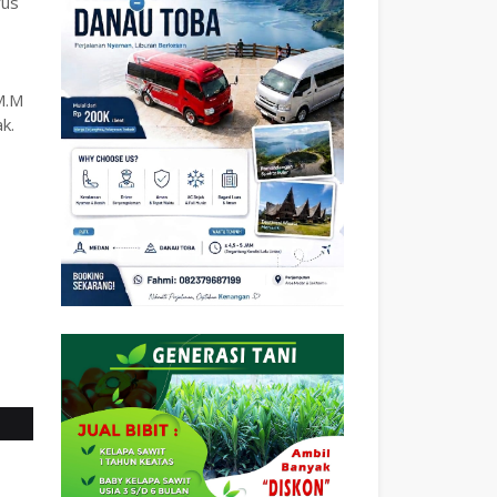
rus
M.M
k.