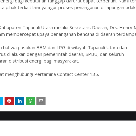
nergi bagi kebutuhan tanggap darurat dapat terpenuhi. Kami te
a pihak terkait lainnya agar proses penanganan di lapangan tidak
 Kabupaten Tapanuli Utara melalui Sekretaris Daerah, Drs. Henry 
dalam mempercepat upaya penanganan bencana di daerah terdampa
 bahwa pasokan BBM dan LPG di wilayah Tapanuli Utara dan
erus dilakukan dengan pemerintah daerah, SPBU, dan seluruh
an distribusi energi bagi masyarakat.
pat menghubungi Pertamina Contact Center 135.