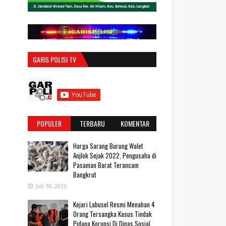
GARIS POLISI TV
POPULER
TERBARU
KOMENTAR
Harga Sarang Burung Walet
Anjlok Sejak 2022, Pengusaha di
Pasaman Barat Terancam
Bangkrut
Juli 18, 2025
‎Kejari Labusel Resmi Menahan 4
Orang Tersangka Kasus Tindak
Pidana Korupsi Di Dinas Sosial