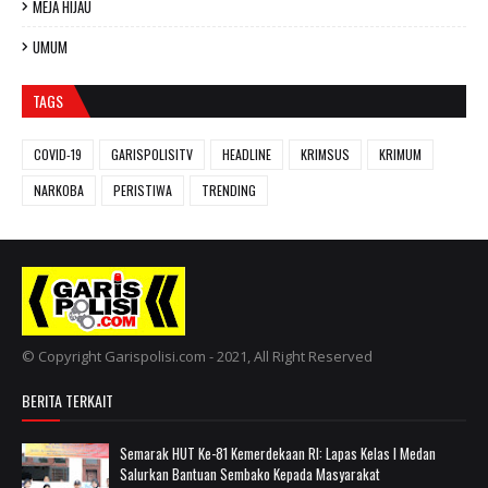
MEJA HIJAU
UMUM
TAGS
COVID-19
GARISPOLISITV
HEADLINE
KRIMSUS
KRIMUM
NARKOBA
PERISTIWA
TRENDING
© Copyright Garispolisi.com - 2021, All Right Reserved
BERITA TERKAIT
Semarak HUT Ke-81 Kemerdekaan RI: Lapas Kelas I Medan
Salurkan Bantuan Sembako Kepada Masyarakat