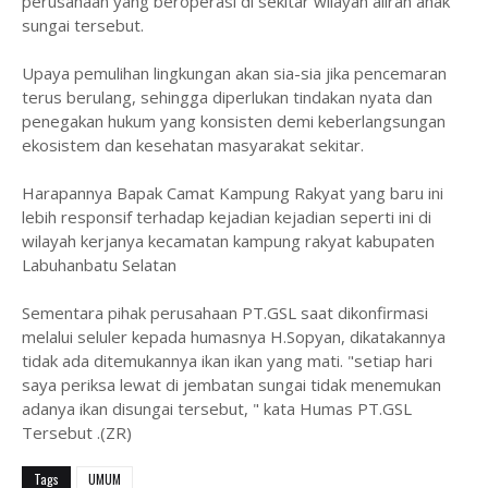
perusahaan yang beroperasi di sekitar wilayah aliran anak
sungai tersebut.
‎Upaya pemulihan lingkungan akan sia-sia jika pencemaran
terus berulang, sehingga diperlukan tindakan nyata dan
penegakan hukum yang konsisten demi keberlangsungan
ekosistem dan kesehatan masyarakat sekitar.
‎Harapannya Bapak Camat Kampung Rakyat yang baru ini
lebih responsif terhadap kejadian kejadian seperti ini di
wilayah kerjanya kecamatan kampung rakyat kabupaten
Labuhanbatu Selatan
‎Sementara pihak perusahaan PT.GSL saat dikonfirmasi
melalui seluler kepada humasnya H.Sopyan, dikatakannya
tidak ada ditemukannya ikan ikan yang mati. "setiap hari
saya periksa lewat di jembatan sungai tidak menemukan
adanya ikan disungai tersebut, " kata Humas PT.GSL
Tersebut .(ZR)
Tags
UMUM