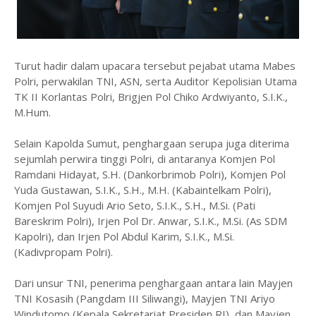
Turut hadir dalam upacara tersebut pejabat utama Mabes
Polri, perwakilan TNI, ASN, serta Auditor Kepolisian Utama
TK II Korlantas Polri, Brigjen Pol Chiko Ardwiyanto, S.I.K.,
M.Hum.
Selain Kapolda Sumut, penghargaan serupa juga diterima
sejumlah perwira tinggi Polri, di antaranya Komjen Pol
Ramdani Hidayat, S.H. (Dankorbrimob Polri), Komjen Pol
Yuda Gustawan, S.I.K., S.H., M.H. (Kabaintelkam Polri),
Komjen Pol Suyudi Ario Seto, S.I.K., S.H., M.Si. (Pati
Bareskrim Polri), Irjen Pol Dr. Anwar, S.I.K., M.Si. (As SDM
Kapolri), dan Irjen Pol Abdul Karim, S.I.K., M.Si.
(Kadivpropam Polri).
Dari unsur TNI, penerima penghargaan antara lain Mayjen
TNI Kosasih (Pangdam III Siliwangi), Mayjen TNI Ariyo
Windutomo (Kepala Sekretariat Presiden RI), dan Mayjen