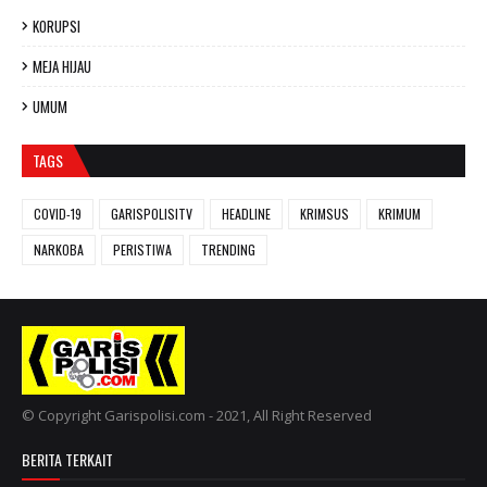
KORUPSI
MEJA HIJAU
UMUM
TAGS
COVID-19
GARISPOLISITV
HEADLINE
KRIMSUS
KRIMUM
NARKOBA
PERISTIWA
TRENDING
© Copyright Garispolisi.com - 2021, All Right Reserved
BERITA TERKAIT