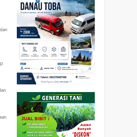
 dan
e
ap
lan
aan