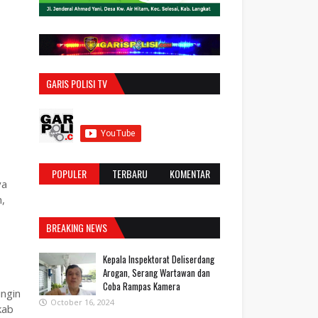
GARIS POLISI TV
POPULER
TERBARU
KOMENTAR
ya
h,
BREAKING NEWS
Kepala Inspektorat Deliserdang
Arogan, Serang Wartawan dan
Coba Rampas Kamera
ingin
October 16, 2024
kab