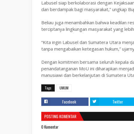
Labusel siap berkolaborasi dengan Kejaksaan 
dan berdampak bagi masyarakat,” ungkap Bup
‎Beliau juga menambahkan bahwa keadilan r
terciptanya lingkungan masyarakat yang lebih
‎“Kita ingin Labusel dan Sumatera Utara me
tanpa mengabaikan ketegasan hukum,” ujarny
‎Dengan komitmen bersama seluruh kepala da
penandatanganan MoU ini diharapkan menjad
manusiawi dan berkelanjutan di Sumatera Uta
Tags
UMUM
Facebook
Twitter
POSTING KOMENTAR
0 Komentar