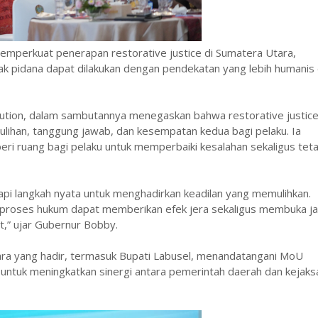
 memperkuat penerapan restorative justice di Sumatera Utara,
ak pidana dapat dilakukan dengan pendekatan yang lebih humanis
sution, dalam sambutannya menegaskan bahwa restorative justic
ihan, tanggung jawab, dan kesempatan kedua bagi pelaku. Ia
ri ruang bagi pelaku untuk memperbaiki kesalahan sekaligus tet
tapi langkah nyata untuk menghadirkan keadilan yang memulihkan.
a proses hukum dapat memberikan efek jera sekaligus membuka ja
t,” ujar Gubernur Bobby.
tara yang hadir, termasuk Bupati Labusel, menandatangani MoU
ntuk meningkatkan sinergi antara pemerintah daerah dan kejaks