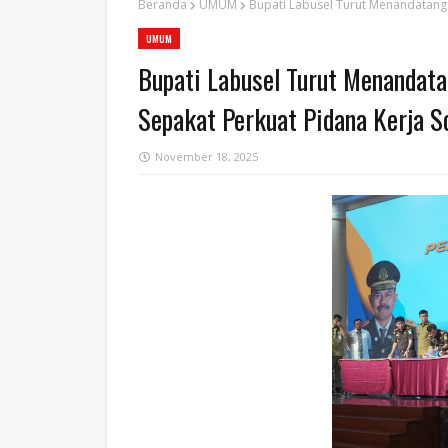
Beranda
UMUM
‎Bupati Labusel Turut Menandatang
UMUM
‎Bupati Labusel Turut Menanda
Sepakat Perkuat Pidana Kerja So
November 18, 2025