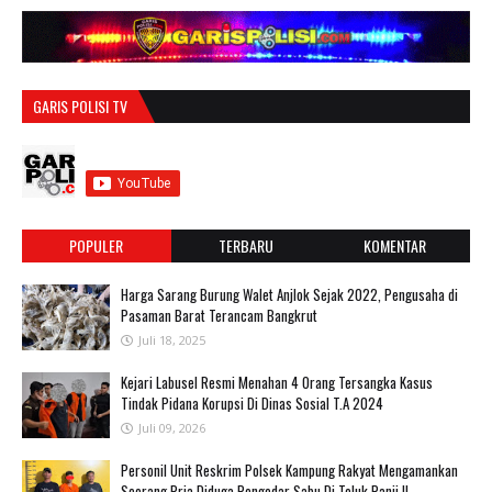
GARIS POLISI TV
POPULER
TERBARU
KOMENTAR
Harga Sarang Burung Walet Anjlok Sejak 2022, Pengusaha di
Pasaman Barat Terancam Bangkrut
Juli 18, 2025
‎Kejari Labusel Resmi Menahan 4 Orang Tersangka Kasus
Tindak Pidana Korupsi Di Dinas Sosial T.A 2024
Juli 09, 2026
Personil Unit Reskrim Polsek Kampung Rakyat Mengamankan
Seorang Pria Diduga Pengedar Sabu Di Teluk Panji II