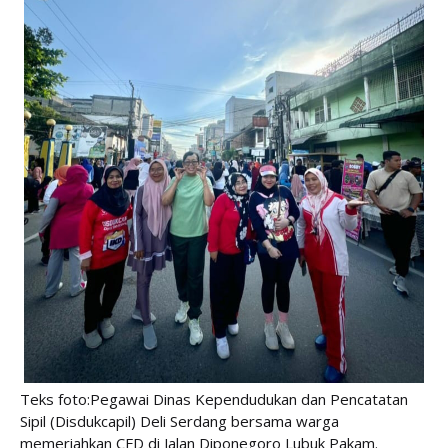
Teks foto:Pegawai Dinas Kependudukan dan Pencatatan
Sipil (Disdukcapil) Deli Serdang bersama warga
memeriahkan CFD di Jalan Diponegoro Lubuk Pakam.