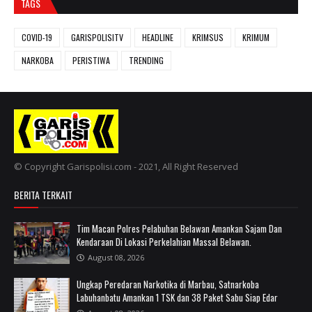
TAGS
COVID-19
GARISPOLISITV
HEADLINE
KRIMSUS
KRIMUM
NARKOBA
PERISTIWA
TRENDING
© Copyright Garispolisi.com - 2021, All Right Reserved
BERITA TERKAIT
Tim Macan Polres Pelabuhan Belawan Amankan Sajam Dan
Kendaraan Di Lokasi Perkelahian Massal Belawan.
August 08, 2026
Ungkap Peredaran Narkotika di Marbau, Satnarkoba
Labuhanbatu Amankan 1 TSK dan 38 Paket Sabu Siap Edar