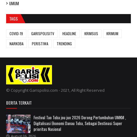
UMUM
TAGS
COVID-19
GARISPOLISITV
HEADLINE
KRIMSUS
KRIMUM
NARKOBA
PERISTIWA
TRENDING
© Copyright Garispolisi.com - 2021, All Right Reserved
BERITA TERKAIT
Festival Tao Toba jou juo 2026 Dorong Pertumbuhan UMKM ,
Digitalisasi Ekonomi Danau Toba, Sebagai Destinasi Super
prioritas Nasional
August 06, 2026