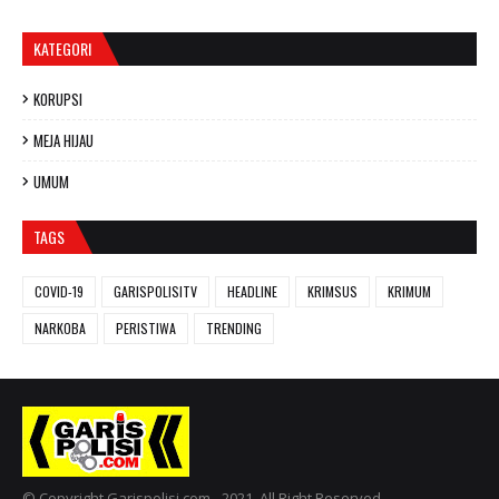
KATEGORI
KORUPSI
MEJA HIJAU
UMUM
TAGS
COVID-19
GARISPOLISITV
HEADLINE
KRIMSUS
KRIMUM
NARKOBA
PERISTIWA
TRENDING
© Copyright Garispolisi.com - 2021, All Right Reserved