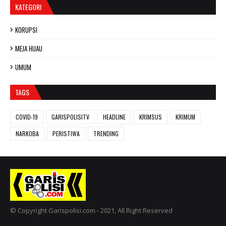
KATEGORI
KORUPSI
MEJA HIJAU
UMUM
TAGS
COVID-19
GARISPOLISITV
HEADLINE
KRIMSUS
KRIMUM
NARKOBA
PERISTIWA
TRENDING
© Copyright Garispolisi.com - 2021, All Right Reserved