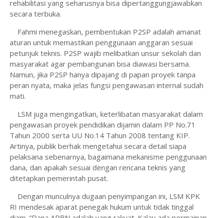
rehabilitasi yang seharusnya bisa dipertanggungjawabkan
secara terbuka.
Fahmi menegaskan, pembentukan P2SP adalah amanat
aturan untuk memastikan penggunaan anggaran sesuai
petunjuk teknis. P2SP wajib melibatkan unsur sekolah dan
masyarakat agar pembangunan bisa diawasi bersama.
Namun, jika P2SP hanya dipajang di papan proyek tanpa
peran nyata, maka jelas fungsi pengawasan internal sudah
mati.
LSM juga mengingatkan, keterlibatan masyarakat dalam
pengawasan proyek pendidikan dijamin dalam PP No.71
Tahun 2000 serta UU No.14 Tahun 2008 tentang KIP.
Artinya, publik berhak mengetahui secara detail siapa
pelaksana sebenarnya, bagaimana mekanisme penggunaan
dana, dan apakah sesuai dengan rencana teknis yang
ditetapkan pemerintah pusat.
Dengan munculnya dugaan penyimpangan ini, LSM KPK
RI mendesak aparat penegak hukum untuk tidak tinggal
diam. “Dana APBN adalah uang rakyat. Kalau ada permainan