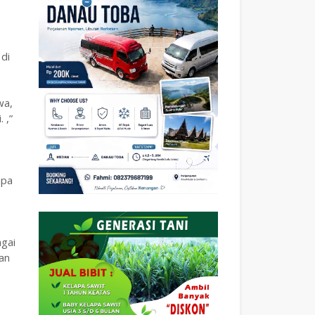
 di
wa,
 ,”
npa
agai
an