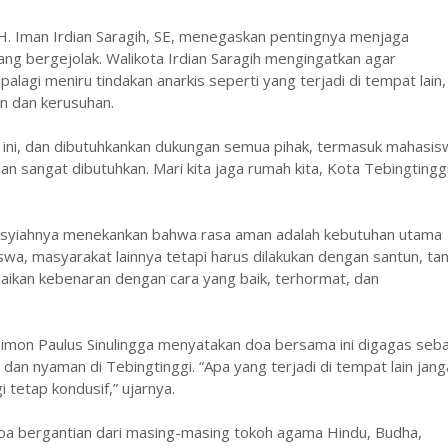
H. Iman Irdian Saragih, SE, menegaskan pentingnya menjaga
ang bergejolak. Walikota Irdian Saragih mengingatkan agar
alagi meniru tindakan anarkis seperti yang terjadi di tempat lain,
n dan kerusuhan.
t ini, dan dibutuhkankan dukungan semua pihak, termasuk mahasis
 sangat dibutuhkan. Mari kita jaga rumah kita, Kota Tebingtinggi.
syiahnya menekankan bahwa rasa aman adalah kebutuhan utama
iswa, masyarakat lainnya tetapi harus dilakukan dengan santun, ta
paikan kebenaran dengan cara yang baik, terhormat, dan
Simon Paulus Sinulingga menyatakan doa bersama ini digagas seb
n nyaman di Tebingtinggi. “Apa yang terjadi di tempat lain jang
i tetap kondusif,” ujarnya.
oa bergantian dari masing-masing tokoh agama Hindu, Budha,