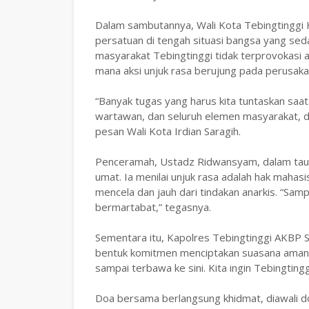
Dalam sambutannya, Wali Kota Tebingtinggi 
persatuan di tengah situasi bangsa yang sed
masyarakat Tebingtinggi tidak terprovokasi ap
mana aksi unjuk rasa berujung pada perusaka
“Banyak tugas yang harus kita tuntaskan saa
wartawan, dan seluruh elemen masyarakat, dan
pesan Wali Kota Irdian Saragih.
Penceramah, Ustadz Ridwansyam, dalam tau
umat. Ia menilai unjuk rasa adalah hak mahas
mencela dan jauh dari tindakan anarkis. “Sam
bermartabat,” tegasnya.
Sementara itu, Kapolres Tebingtinggi AKBP 
bentuk komitmen menciptakan suasana aman da
sampai terbawa ke sini. Kita ingin Tebingtingg
Doa bersama berlangsung khidmat, diawali d