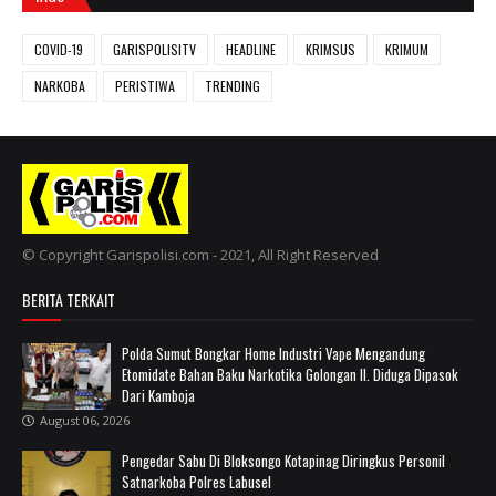
COVID-19
GARISPOLISITV
HEADLINE
KRIMSUS
KRIMUM
NARKOBA
PERISTIWA
TRENDING
© Copyright Garispolisi.com - 2021, All Right Reserved
BERITA TERKAIT
Polda Sumut Bongkar Home Industri Vape Mengandung
Etomidate Bahan Baku Narkotika Golongan II. Diduga Dipasok
Dari Kamboja
August 06, 2026
Pengedar Sabu Di Bloksongo Kotapinag Diringkus ‎Personil
Satnarkoba Polres Labusel