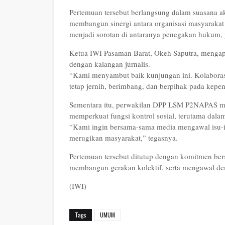
Pertemuan tersebut berlangsung dalam suasana 
membangun sinergi antara organisasi masyarakat s
menjadi sorotan di antaranya penegakan hukum, 
Ketua IWI Pasaman Barat, Okeh Saputra, menga
dengan kalangan jurnalis.
“Kami menyambut baik kunjungan ini. Kolaboras
tetap jernih, berimbang, dan berpihak pada kepe
Sementara itu, perwakilan DPP LSM P2NAPAS me
memperkuat fungsi kontrol sosial, terutama dal
“Kami ingin bersama-sama media mengawal isu-is
merugikan masyarakat,” tegasnya.
Pertemuan tersebut ditutup dengan komitmen b
membangun gerakan kolektif, serta mengawal dem
(IWI)
Tags
UMUM