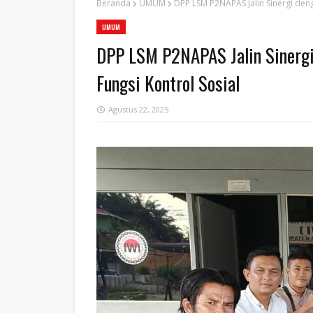
Beranda
UMUM
DPP LSM P2NAPAS Jalin Sinergi deng
UMUM
DPP LSM P2NAPAS Jalin Sinergi
Fungsi Kontrol Sosial
Agustus 22, 2025