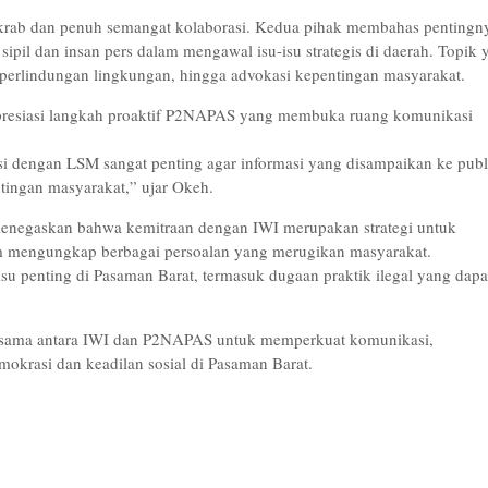
akrab dan penuh semangat kolaborasi. Kedua pihak membahas pentingn
ipil dan insan pers dalam mengawal isu-isu strategis di daerah. Topik 
perlindungan lingkungan, hingga advokasi kepentingan masyarakat.
presiasi langkah proaktif P2NAPAS yang membuka ruang komunikasi
i dengan LSM sangat penting agar informasi yang disampaikan ke publ
ntingan masyarakat,” ujar Okeh.
negaskan bahwa kemitraan dengan IWI merupakan strategi untuk
am mengungkap berbagai persoalan yang merugikan masyarakat.
u penting di Pasaman Barat, termasuk dugaan praktik ilegal yang dapa
ersama antara IWI dan P2NAPAS untuk memperkuat komunikasi,
okrasi dan keadilan sosial di Pasaman Barat.