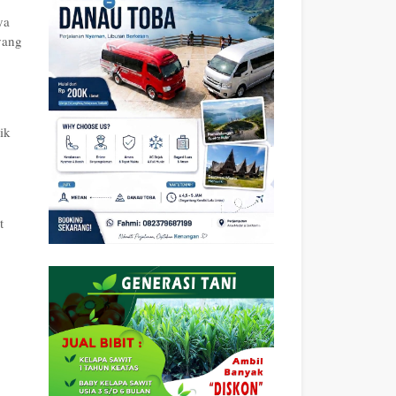
ya
yang
ik
t