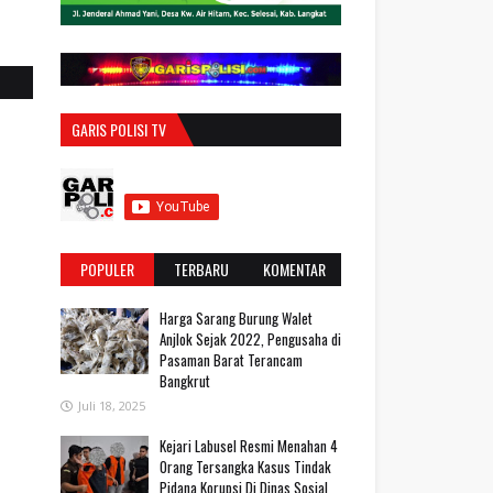
GARIS POLISI TV
POPULER
TERBARU
KOMENTAR
Harga Sarang Burung Walet
Anjlok Sejak 2022, Pengusaha di
Pasaman Barat Terancam
Bangkrut
Juli 18, 2025
‎Kejari Labusel Resmi Menahan 4
Orang Tersangka Kasus Tindak
Pidana Korupsi Di Dinas Sosial