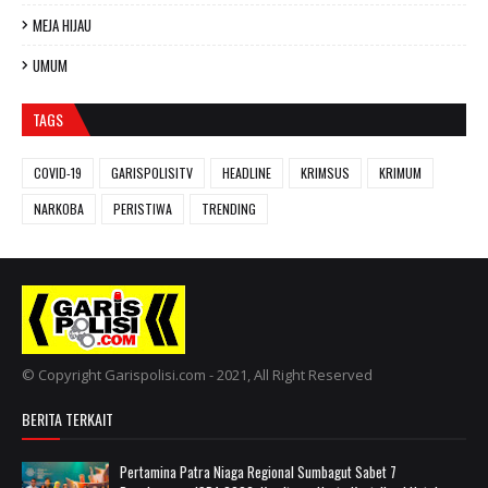
MEJA HIJAU
UMUM
TAGS
COVID-19
GARISPOLISITV
HEADLINE
KRIMSUS
KRIMUM
NARKOBA
PERISTIWA
TRENDING
© Copyright Garispolisi.com - 2021, All Right Reserved
BERITA TERKAIT
Pertamina Patra Niaga Regional Sumbagut Sabet 7