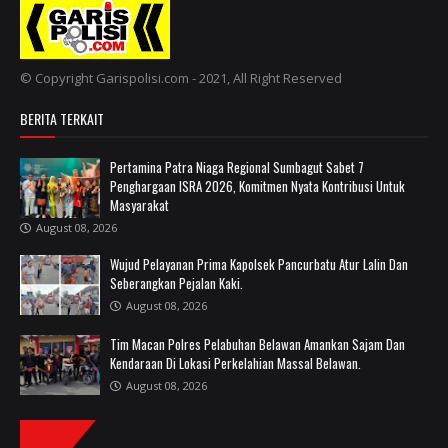
© Copyright Garispolisi.com - 2021, All Right Reserved
BERITA TERKAIT
Pertamina Patra Niaga Regional Sumbagut Sabet 7
Penghargaan ISRA 2026, Komitmen Nyata Kontribusi Untuk
Masyarakat
August 08, 2026
Wujud Pelayanan Prima Kapolsek Pancurbatu Atur Lalin Dan
Seberangkan Pejalan Kaki.
August 08, 2026
Tim Macan Polres Pelabuhan Belawan Amankan Sajam Dan
Kendaraan Di Lokasi Perkelahian Massal Belawan.
August 08, 2026