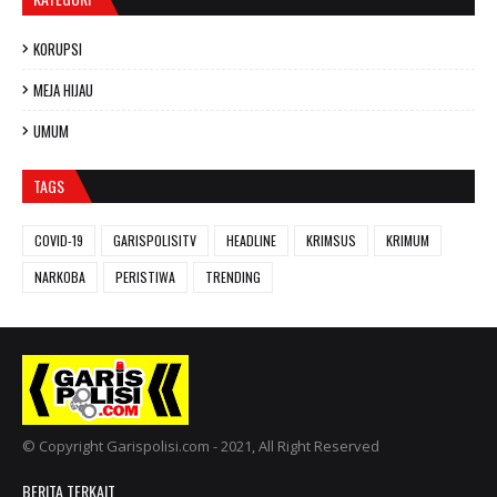
KORUPSI
MEJA HIJAU
UMUM
TAGS
COVID-19
GARISPOLISITV
HEADLINE
KRIMSUS
KRIMUM
NARKOBA
PERISTIWA
TRENDING
© Copyright Garispolisi.com - 2021, All Right Reserved
BERITA TERKAIT