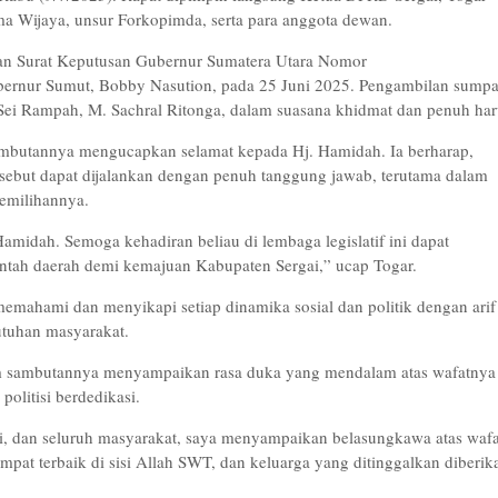
rma Wijaya, unsur Forkopimda, serta para anggota dewan.
an Surat Keputusan Gubernur Sumatera Utara Nomor
bernur Sumut, Bobby Nasution, pada 25 Juni 2025. Pengambilan sump
 Sei Rampah, M. Sachral Ritonga, dalam suasana khidmat dan penuh har
mbutannya mengucapkan selamat kepada Hj. Hamidah. Ia berharap,
rsebut dapat dijalankan dengan penuh tanggung jawab, terutama dalam
emilihannya.
amidah. Semoga kehadiran beliau di lembaga legislatif ini dapat
tah daerah demi kemajuan Kabupaten Sergai,” ucap Togar.
mahami dan menyikapi setiap dinamika sosial dan politik dengan arif
butuhan masyarakat.
am sambutannya menyampaikan rasa duka yang mendalam atas wafatnya
olitisi berdedikasi.
i, dan seluruh masyarakat, saya menyampaikan belasungkawa atas waf
t terbaik di sisi Allah SWT, dan keluarga yang ditinggalkan diberik