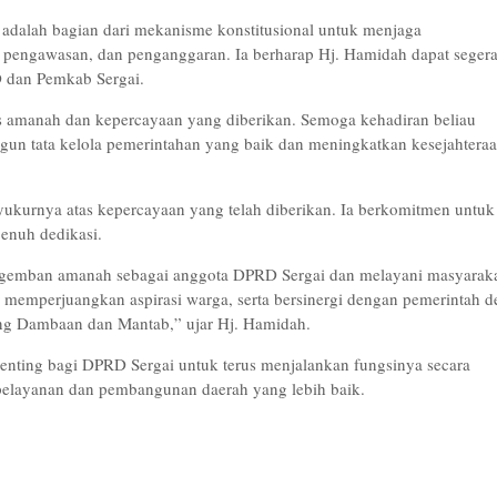
alah bagian dari mekanisme konstitusional untuk menjaga
 pengawasan, dan penganggaran. Ia berharap Hj. Hamidah dapat seger
D dan Pemkab Sergai.
 amanah dan kepercayaan yang diberikan. Semoga kehadiran beliau
tata kelola pemerintahan yang baik dan meningkatkan kesejahtera
yukurnya atas kepercayaan yang telah diberikan. Ia berkomitmen untuk
enuh dedikasi.
engemban amanah sebagai anggota DPRD Sergai dan melayani masyarak
memperjuangkan aspirasi warga, serta bersinergi dengan pemerintah d
g Dambaan dan Mantab,” ujar Hj. Hamidah.
nting bagi DPRD Sergai untuk terus menjalankan fungsinya secara
 pelayanan dan pembangunan daerah yang lebih baik.