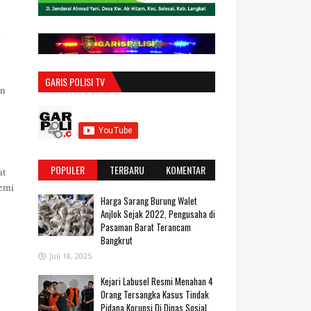
a
GARIS POLISI TV
an
POPULER
TERBARU
KOMENTAR
at
emi
Harga Sarang Burung Walet
Anjlok Sejak 2022, Pengusaha di
Pasaman Barat Terancam
Bangkrut
Juli 18, 2025
‎Kejari Labusel Resmi Menahan 4
Orang Tersangka Kasus Tindak
Pidana Korupsi Di Dinas Sosial