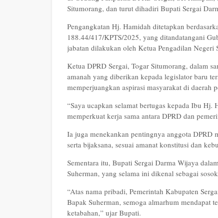
Situmorang, dan turut dihadiri Bupati Sergai Da
Pengangkatan Hj. Hamidah ditetapkan berdasark
188.44/417/KPTS/2025, yang ditandatangani Gu
jabatan dilakukan oleh Ketua Pengadilan Negeri
Ketua DPRD Sergai, Togar Situmorang, dalam sa
amanah yang diberikan kepada legislator baru te
memperjuangkan aspirasi masyarakat di daerah p
“Saya ucapkan selamat bertugas kepada Ibu Hj. H
memperkuat kerja sama antara DPRD dan pemerin
Ia juga menekankan pentingnya anggota DPRD me
serta bijaksana, sesuai amanat konstitusi dan ke
Sementara itu, Bupati Sergai Darma Wijaya dal
Suherman, yang selama ini dikenal sebagai sosok p
“Atas nama pribadi, Pemerintah Kabupaten Serga
Bapak Suherman, semoga almarhum mendapat tempa
ketabahan,” ujar Bupati.