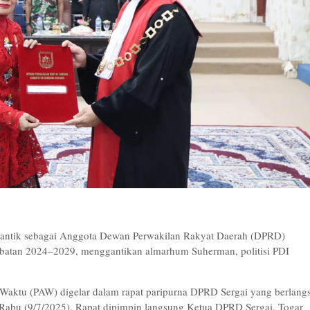
ilantik sebagai Anggota Dewan Perwakilan Rakyat Daerah (DPRD)
jabatan 2024–2029, menggantikan almarhum Suherman, politisi PDI
 Waktu (PAW) digelar dalam rapat paripurna DPRD Sergai yang berlang
Rabu (9/7/2025). Rapat dipimpin langsung Ketua DPRD Sergai, Togar