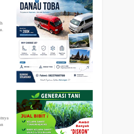
ah
u.
atnya
an