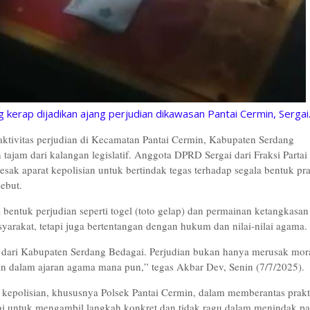
kerap dijadikan ajang perjudian dikawasan Pantai Cermin, Sergai
tivitas perjudian di Kecamatan Pantai Cermin, Kabupaten Serdang
 tajam dari kalangan legislatif. Anggota DPRD Sergai dari Fraksi Partai
k aparat kepolisian untuk bertindak tegas terhadap segala bentuk pra
ebut.
ntuk perjudian seperti togel (toto gelap) dan permainan ketangkasan
yarakat, tetapi juga bertentangan dengan hukum dan nilai-nilai agama.
s dari Kabupaten Serdang Bedagai. Perjudian bukan hanya merusak mora
an dalam ajaran agama mana pun,”
tegas Akbar Dev, Senin (7/7/2025).
kepolisian, khususnya Polsek Pantai Cermin, dalam memberantas prakt
gai untuk mengambil langkah konkret dan tidak ragu dalam menindak pa