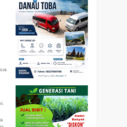
.
ktik
l,
ik
ra