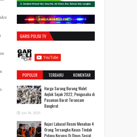
laku
a
GARIS POLISI TV
an
um
POPULER
TERBARU
KOMENTAR
Harga Sarang Burung Walet
n
Anjlok Sejak 2022, Pengusaha di
Pasaman Barat Terancam
Bangkrut
Juli 18, 2025
‎Kejari Labusel Resmi Menahan 4
Orang Tersangka Kasus Tindak
Pidana Korupsi Di Dinas Sosial