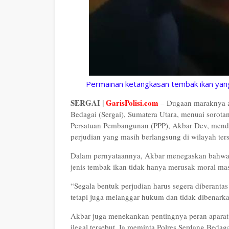
Permainan ketangkasan tembak ikan yang 
SERGAI |
GarisPolisi.com
– Dugaan maraknya ak
Bedagai (Sergai), Sumatera Utara, menuai sorotan
Persatuan Pembangunan (PPP), Akbar Dev, mendesa
perjudian yang masih berlangsung di wilayah ters
Dalam pernyataannya, Akbar menegaskan bahwa be
jenis tembak ikan tidak hanya merusak moral mas
“Segala bentuk perjudian harus segera diberanta
tetapi juga melanggar hukum dan tidak dibenark
Akbar juga menekankan pentingnya peran aparat 
ilegal tersebut. Ia meminta Polres Serdang Beda