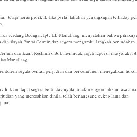
n, tetapi harus proaktif. Jika perlu, lakukan penangkapan terhadap pe
a.
olres Serdang Bedagai, Iptu LB Manullang, menyatakan bahwa pihakny
an di wilayah Pantai Cermin dan segera mengambil langkah penindakan.
Cermin dan Kanit Reskrim untuk menindaklanjuti laporan masyarakat d
elas Manullang.
mentolerir segala bentuk perjudian dan berkomitmen menegakkan huk
gak hukum dapat segera bertindak nyata untuk mengembalikan rasa ama
rjudian yang meresahkan dinilai telah berlangsung cukup lama dan
jutan.