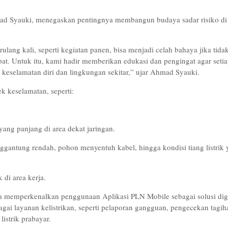
d Syauki, menegaskan pentingnya membangun budaya sadar risiko di
ulang kali, seperti kegiatan panen, bisa menjadi celah bahaya jika tida
t. Untuk itu, kami hadir memberikan edukasi dan pengingat agar seti
keselamatan diri dan lingkungan sekitar,” ujar Ahmad Syauki.
k keselamatan, seperti:
ang panjang di area dekat jaringan.
ggantung rendah, pohon menyentuh kabel, hingga kondisi tiang listrik
k di area kerja.
ga memperkenalkan penggunaan Aplikasi PLN Mobile sebagai solusi digi
 layanan kelistrikan, seperti pelaporan gangguan, pengecekan tagih
istrik prabayar.