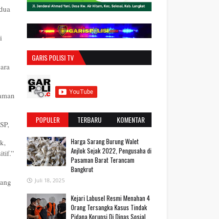
dua
i
GARIS POLISI TV
ara
 aman
POPULER
TERBARU
KOMENTAR
SP,
Harga Sarang Burung Walet
k,
Anjlok Sejak 2022, Pengusaha di
tif.”
Pasaman Barat Terancam
Bangkrut
Juli 18, 2025
yang
‎Kejari Labusel Resmi Menahan 4
Orang Tersangka Kasus Tindak
Pidana Korupsi Di Dinas Sosial