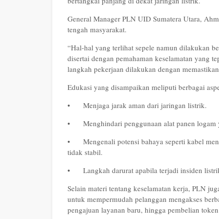
bertangkai panjang di dekat jaringan listrik.
General Manager PLN UID Sumatera Utara, Ahma
tengah masyarakat.
“Hal-hal yang terlihat sepele namun dilakukan ber
disertai dengan pemahaman keselamatan yang tepa
langkah pekerjaan dilakukan dengan memastikan 
Edukasi yang disampaikan meliputi berbagai aspe
•
Menjaga jarak aman dari jaringan listrik.
•
Menghindari penggunaan alat panen logam y
•
Mengenali potensi bahaya seperti kabel men
tidak stabil.
•
Langkah darurat apabila terjadi insiden listri
Selain materi tentang keselamatan kerja, PLN ju
untuk mempermudah pelanggan mengakses berbagai
pengajuan layanan baru, hingga pembelian token l