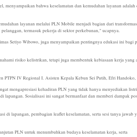
el, menyampaikan bahwa keselamatan dan kemudahan layanan adalah 
kemudahan layanan melalui PLN Mobile menjadi bagian dari transformas
pelanggan, termasuk pekerja di sektor perkebunan," ucapnya.
imas Setiyo Wibowo, juga menyampaikan pentingnya edukasi ini bagi p
ahami risiko kelistrikan, tetapi juga membentuk kebiasaan kerja yang
en PTPN IV Regional I. Asisten Kepala Kebun Sei Putih, Efri Handoko, 
angat mengapresiasi kehadiran PLN yang tidak hanya menyediakan listri
 di lapangan. Sosialisasi ini sangat bermanfaat dan memberi dampak posi
lasi di lapangan, pembagian leaflet keselamatan, serta sesi tanya jawab 
lanjutan PLN untuk menumbuhkan budaya keselamatan kerja, serta