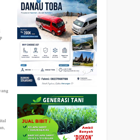
k
ap
 yang
tal
an,