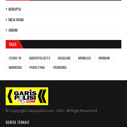
KORUPSI
MEJA HIJAU
UMUM
TAGS
COVID-19
GARISPOLISITV
HEADLINE
KRIMSUS
KRIMUM
NARKOBA
PERISTIWA
TRENDING
© Copyright Garispolisi.com - 2021, All Right Reserved
BERITA TERKAIT