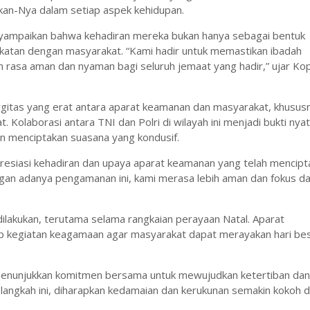
kan-Nya dalam setiap aspek kehidupan.
yampaikan bahwa kehadiran mereka bukan hanya sebagai bentuk
ekatan dengan masyarakat. “Kami hadir untuk memastikan ibadah
an rasa aman dan nyaman bagi seluruh jemaat yang hadir,” ujar Ko
tas yang erat antara aparat keamanan dan masyarakat, khusus
 Kolaborasi antara TNI dan Polri di wilayah ini menjadi bukti nya
n menciptakan suasana yang kondusif.
presiasi kehadiran dan upaya aparat keamanan yang telah mencipt
gan adanya pengamanan ini, kami merasa lebih aman dan fokus d
dilakukan, terutama selama rangkaian perayaan Natal. Aparat
 kegiatan keagamaan agar masyarakat dapat merayakan hari be
menunjukkan komitmen bersama untuk mewujudkan ketertiban dan
angkah ini, diharapkan kedamaian dan kerukunan semakin kokoh d