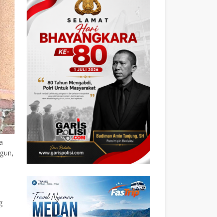
a
gun,
g