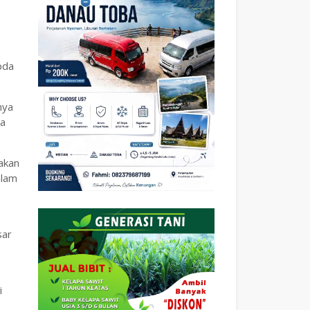
pda
nya
ta
akan
alam
sar
i