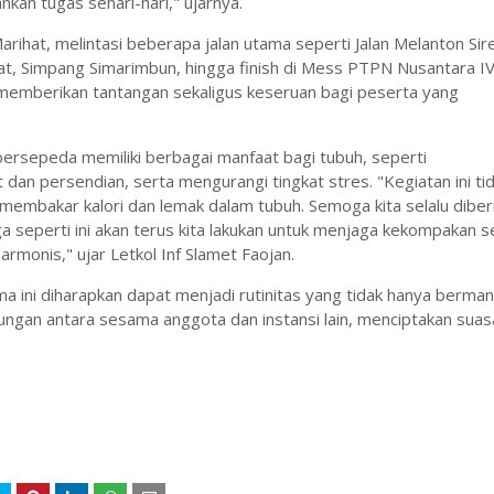
kan tugas sehari-hari," ujarnya.
arihat, melintasi beberapa jalan utama seperti Jalan Melanton Sir
pat, Simpang Simarimbun, hingga finish di Mess PTPN Nusantara I
memberikan tantangan sekaligus keseruan bagi peserta yang
rsepeda memiliki berbagai manfaat bagi tubuh, seperti
an persendian, serta mengurangi tingkat stres. "Kegiatan ini ti
membakar kalori dan lemak dalam tubuh. Semoga kita selalu diber
a seperti ini akan terus kita lakukan untuk menjaga kekompakan s
rmonis," ujar Letkol Inf Slamet Faojan.
ini diharapkan dapat menjadi rutinitas yang tidak hanya berman
ungan antara sesama anggota dan instansi lain, menciptakan sua