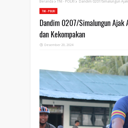
Beranda
TNI - POLRI
Dandim 0207/Simalungun Ajak
TNI - POLRI
Dandim 0207/Simalungun Ajak 
dan Kekompakan
Desember 20, 2024