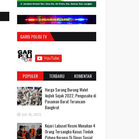
GARIS POLISI TV
POPULER
TERBARU
KOMENTAR
Harga Sarang Burung Walet
Anjlok Sejak 2022, Pengusaha di
Pasaman Barat Terancam
Bangkrut
Juli 18, 2025
‎Kejari Labusel Resmi Menahan 4
Orang Tersangka Kasus Tindak
Pidana Korupsi Di Dinas Sosial