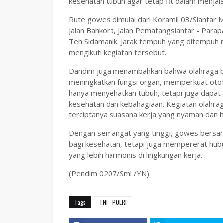
kesehatan tubuh agar tetap fit dalam menjalan
Rute gowes dimulai dari Koramil 03/Siantar M
Jalan Bahkora, Jalan Pematangsiantar - Para
Teh Sidamanik. Jarak tempuh yang ditempuh 
mengikuti kegiatan tersebut.
Dandim juga menambahkan bahwa olahraga be
meningkatkan fungsi organ, memperkuat otot d
hanya menyehatkan tubuh, tetapi juga dapat 
kesehatan dan kebahagiaan. Kegiatan olahrag
terciptanya suasana kerja yang nyaman dan ha
Dengan semangat yang tinggi, gowes bersama 
bagi kesehatan, tetapi juga mempererat hub
yang lebih harmonis di lingkungan kerja.
(Pendim 0207/Sml /YN)
Tags
TNI - POLRI