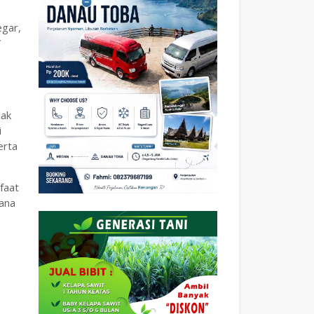
egar,
V
dak
i
erta
faat
sana