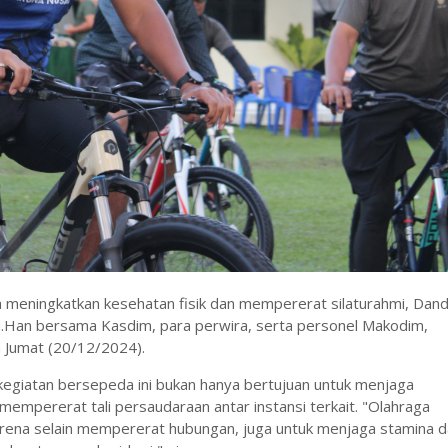
 meningkatkan kesehatan fisik dan mempererat silaturahmi, Dan
 M.Han bersama Kasdim, para perwira, serta personel Makodim,
 Jumat (20/12/2024).
kegiatan bersepeda ini bukan hanya bertujuan untuk menjaga
mempererat tali persaudaraan antar instansi terkait. "Olahraga
arena selain mempererat hubungan, juga untuk menjaga stamina 