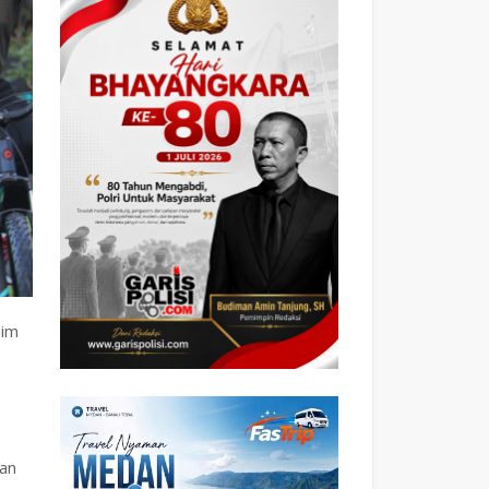
dim
dan