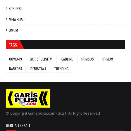
KORUPSI
MEJA HIJAU
UMUM
TAGS
COVID-19
GARISPOLISITV
HEADLINE
KRIMSUS
KRIMUM
NARKOBA
PERISTIWA
TRENDING
© Copyright Garispolisi.com - 2021, All Right Reserved
BERITA TERKAIT