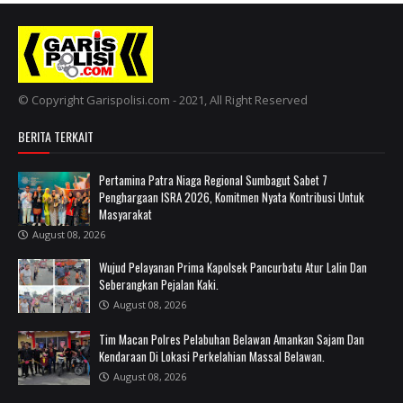
© Copyright Garispolisi.com - 2021, All Right Reserved
BERITA TERKAIT
Pertamina Patra Niaga Regional Sumbagut Sabet 7
Penghargaan ISRA 2026, Komitmen Nyata Kontribusi Untuk
Masyarakat
August 08, 2026
Wujud Pelayanan Prima Kapolsek Pancurbatu Atur Lalin Dan
Seberangkan Pejalan Kaki.
August 08, 2026
Tim Macan Polres Pelabuhan Belawan Amankan Sajam Dan
Kendaraan Di Lokasi Perkelahian Massal Belawan.
August 08, 2026