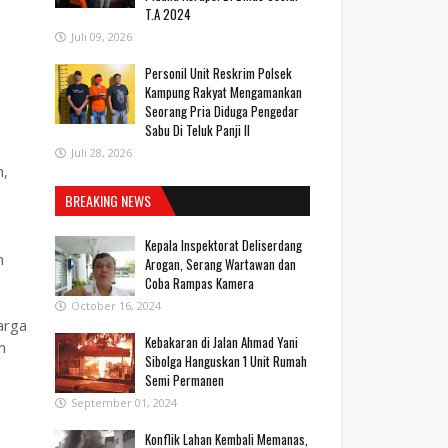
T.A 2024
Juli 09, 2026
Personil Unit Reskrim Polsek
Kampung Rakyat Mengamankan
Seorang Pria Diduga Pengedar
Sabu Di Teluk Panji II
Juli 28, 2026
h,
BREAKING NEWS
Kepala Inspektorat Deliserdang
n
Arogan, Serang Wartawan dan
Coba Rampas Kamera
October 16, 2024
arga
Kebakaran di Jalan Ahmad Yani
m
Sibolga Hanguskan 1 Unit Rumah
Semi Permanen
September 01, 2024
Konflik Lahan Kembali Memanas,