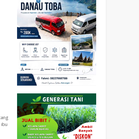
tang
 ibu