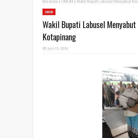
Beranda
UMUM
‎Wakil Bupati Labusel Menyabut K
UMUM
‎Wakil Bupati Labusel Menyabu
Kotapinang
Juni 13, 2026