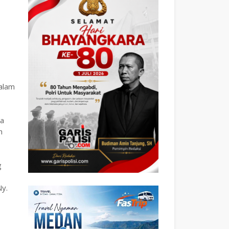
dalam
ba
h
g
Ny.