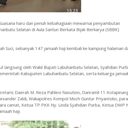
 ‎Suasana haru dan penuh kebahagiaan mewarnai penyambutan
anbatu Selatan di Aula Santun Berkata Bijak Berkarya (SBBK)
nah Suci, sebanyak 147 jamaah haji kembali ke kampung halaman 
ut langsung oleh Wakil Bupati Labuhanbatu Selatan, Syahdian Pur
Pemerintah Kabupaten Labuhanbatu Selatan, serta keluarga jamaa
retaris Daerah M. Reza Pahlevi Nasution, Danramil 11 Kotapinan
lexander Zaldi, Wakapolres Kompol Moch Guntur Priyantoko, para
 para camat, Ketua TP PKK Ny. Linda Syahdian Purba, Ketua DWP 
amaah haji.