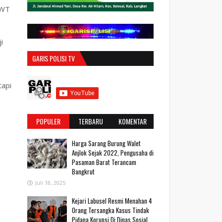
SWT
i
GARIS POLISI TV
tapi
POPULER
TERBARU
KOMENTAR
Harga Sarang Burung Walet
Anjlok Sejak 2022, Pengusaha di
Pasaman Barat Terancam
Bangkrut
Juli 18, 2025
‎Kejari Labusel Resmi Menahan 4
Orang Tersangka Kasus Tindak
Pidana Korupsi Di Dinas Sosial