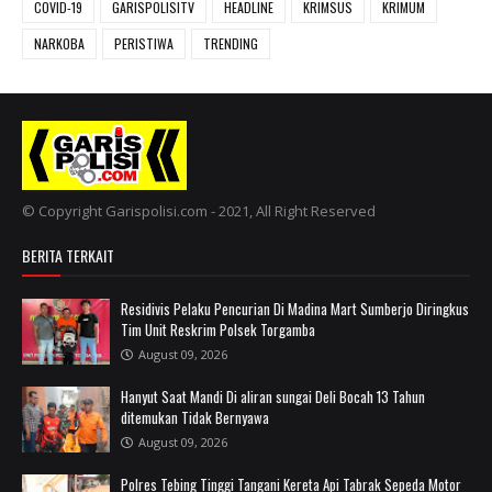
COVID-19
GARISPOLISITV
HEADLINE
KRIMSUS
KRIMUM
NARKOBA
PERISTIWA
TRENDING
© Copyright Garispolisi.com - 2021, All Right Reserved
BERITA TERKAIT
‎Residivis Pelaku Pencurian Di Madina Mart Sumberjo Diringkus
Tim Unit Reskrim Polsek Torgamba ‎
August 09, 2026
Hanyut Saat Mandi Di aliran sungai Deli Bocah 13 Tahun
ditemukan Tidak Bernyawa
August 09, 2026
Polres Tebing Tinggi Tangani Kereta Api Tabrak Sepeda Motor