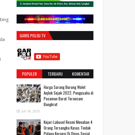
bing
GARIS POLISI TV
ada
3
POPULER
TERBARU
KOMENTAR
Harga Sarang Burung Walet
Anjlok Sejak 2022, Pengusaha di
Pasaman Barat Terancam
Bangkrut
Juli 18, 2025
‎Kejari Labusel Resmi Menahan 4
Orang Tersangka Kasus Tindak
Pidana Korupsi Di Dinas Sosial