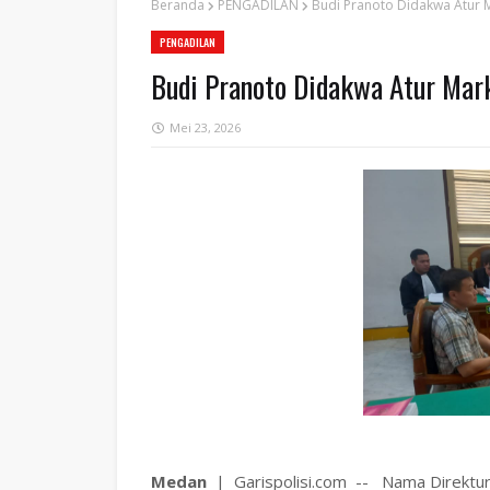
Beranda
PENGADILAN
Budi Pranoto Didakwa Atur 
PENGADILAN
Budi Pranoto Didakwa Atur Mar
Mei 23, 2026
Medan
| Garispolisi.com -- Nama Direktur