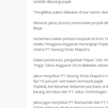
setelah dikurangi pajak.
"Pengklikan paket dilakukan di luar kantor d
Menurut jaksa, proses pemesanan proyek dila
Binjai.
Sementara dalam perkara terpisah di Kota T
selaku Pengguna Anggaran merangkap Pejaba
Utama PT Gunung Emas Ekaputra.
Dalam perkara itu, pengadaan Papan Tulis In
Tinggi Tahun Anggaran 2024 dilakukan sebany
Jaksa menyebut PT Gunung Emas Ekaputra m
Rp110 juta per unit belum termasuk pajak.
Padahal, berdasarkan dokumen purchase ord
barang tersebut dari PT Galva Technologies 
Jaksa juga menyebut PT Bismacindo dan PT G
Dalam dakwaan disebut penyusunan Harga Perk