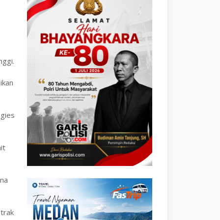
ggi.
ikan
gies
it
ena
trak