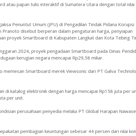
atau papan tulis interaktif di Sumatera Utara dengan total nilai
aksa Penuntut Umum (JPU) di Pengadilan Tindak Pidana Korupsi
di Pranoto disebut berperan dalam pengaturan harga, penyiapan
an proyek Smartboard di Kabupaten Langkat dan Kota Tebing Tin
Anggaran 2024, proyek pengadaan Smartboard pada Dinas Pendid
n dugaan kerugian negara mencapai Rp29,58 miliar.
to memesan Smartboard merek Viewsonic dari PT Galva Technolo
 di katalog elektronik dengan harga mencapai Rp158 juta per un
ta per unit.
ndisian perusahaan penyedia melalui PT Global Harapan Nawas
sepakatan pembagian keuntungan sebesar 44 persen dari nilai kon