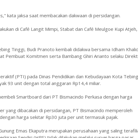
inas," kata jaksa saat membacakan dakwaan di persidangan.
kukan di Café Langit Mimpi, Stabat dan Café Meulgoe Kupi Atjeh,
ebing Tinggi, Budi Pranoto kembali didakwa bersama Idham Khali
t Pembuat Komitmen serta Bambang Ghiri Arianto selaku Direkt
teraktif (PTI) pada Dinas Pendidikan dan Kebudayaan Kota Tebin
ak 93 unit dengan total anggaran Rp14,4 miliar.
embeli Smartboard dari PT Bismacindo Perkasa dengan harga
er yang dibacakan di persidangan, PT Bismacindo memperoleh
dengan harga sekitar Rp30 juta per unit termasuk pajak.
unung Emas Ekaputra merupakan perusahaan yang saling terafilia
iraan Sendiri (HPS) tidak dilakukan melalui survei harga pasar,