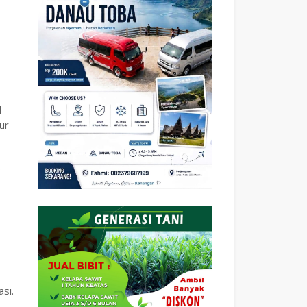
d
ur
g
si.