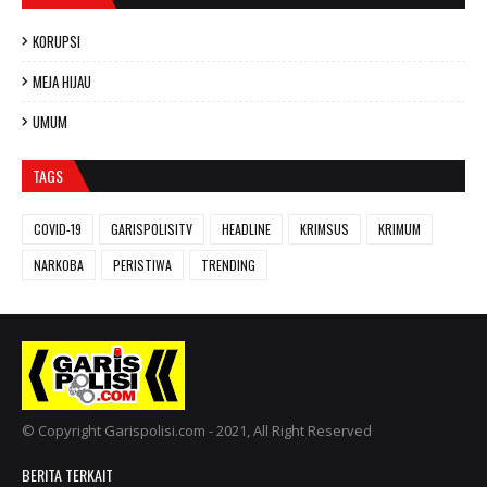
KORUPSI
MEJA HIJAU
UMUM
TAGS
COVID-19
GARISPOLISITV
HEADLINE
KRIMSUS
KRIMUM
NARKOBA
PERISTIWA
TRENDING
© Copyright Garispolisi.com - 2021, All Right Reserved
BERITA TERKAIT