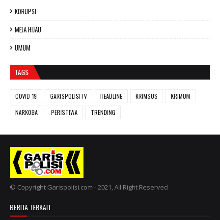
KORUPSI
MEJA HIJAU
UMUM
TAGS
COVID-19
GARISPOLISITV
HEADLINE
KRIMSUS
KRIMUM
NARKOBA
PERISTIWA
TRENDING
© Copyright Garispolisi.com - 2021, All Right Reserved
BERITA TERKAIT