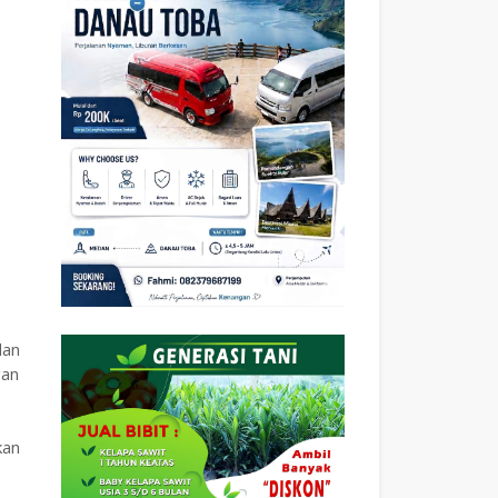
dan
gan
kan