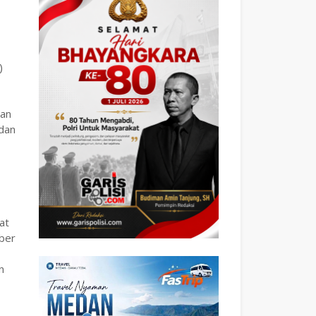
)
ran
 dan
at
mber
n