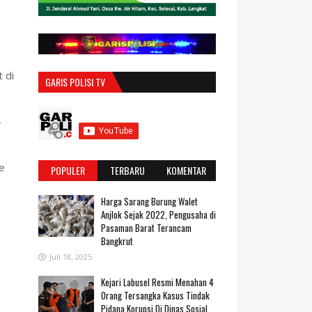
 di
GARIS POLISI TV
-
e
POPULER
TERBARU
KOMENTAR
Harga Sarang Burung Walet
Anjlok Sejak 2022, Pengusaha di
Pasaman Barat Terancam
Bangkrut
Juli 18, 2025
‎Kejari Labusel Resmi Menahan 4
Orang Tersangka Kasus Tindak
Pidana Korupsi Di Dinas Sosial