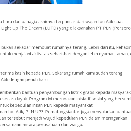
haru dan bahagia akhirnya terpancar dari wajah Ibu Atik saat
m Light Up The Dream (LUTD) yang dilaksanakan PT PLN (Persero
but bukan sekadar membuat rumahnya terang. Lebih dari itu, kehadi
 untuk menjalani aktivitas sehari-hari dengan lebih nyaman, aman,
erterima kasih kepada PLN. Sekarang rumah kami sudah terang.
u Atik dengan penuh haru.
emberikan bantuan penyambungan listrik gratis kepada masyarak
k secara layak. Program ini merupakan inisiatif sosial yang bersu
entuk kepedulian insan PLN kepada masyarakat.
 rumah Ibu Atik, PLN UP3 Pematangsiantar juga menyalurkan bantua
an tersebut menjadi wujud kepedulian PLN dalam meringankan
bersamaan antara perusahaan dan warga.