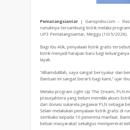
Pematangsiantar
| Garispolisi.com – Rasa 
rumahnya tersambung listrik melalui progra
UP3 Pematangsiantar, Minggu (10/5/2026).
Bagi Ibu Atik, penyalaan listrik gratis terse
listrik menjadi harapan baru bagi keluarganya
layak.
“Alhamdulillah, saya sangat bersyukur dan b
Bantuan ini sangat berarti bagi kami,” ujar Ib
Melalui program Light Up The Dream, PLN m
prasejahtera yang belum memiliki akses listri
dari donasi sukarela pegawai PLN sebagai b
Selain melakukan penyalaan listrik gratis di
sembako kepada 10 penerima manfaat. Bantu
beban masyarakat sekaligus mempererat ke